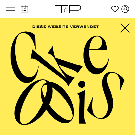
Zum Hauptinhalt springen
Zum Footer springen