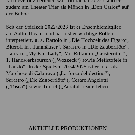
Monteverdi zu erleben war. Im Januar 2022 stand er
zudem am Theater Trier als Mönch in „Don Carlos“ auf
der Bühne.
Seit der Spielzeit 2022/2023 ist er Ensemblemitglied
am Aalto-Theater und hat bisher wichtige Rollen
interpretiert, u. a. Bartolo in „Die Hochzeit des Figaro“,
Biterolf in „Tannhäuser“, Sarastro in „Die Zauberflöte“,
Harry in „My Fair Lady“, Mr. Rifkin in „Geisterritter“,
1. Handwerksbursch („Wozzeck“) sowie Mefistofele in
„Fausto“. In der Spielzeit 2024/2025 ist er u. a. als
Marchese di Calatrava („La forza del destino“),
Sarastro („Die Zauberflöte“), Cesare Angelotti
(„Tosca“) sowie Titurel („Parsifal“) zu erleben.
AKTUELLE PRODUKTIONEN