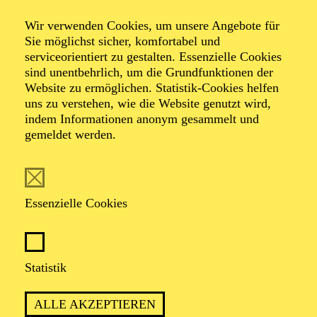
Wir verwenden Cookies, um unsere Angebote für
Sie möglichst sicher, komfortabel und
Foto: Benne Ochs
serviceorientiert zu gestalten. Essenzielle Cookies
sind unentbehrlich, um die Grundfunktionen der
Website zu ermöglichen. Statistik-Cookies helfen
Andrei Nicoara
uns zu verstehen, wie die Website genutzt wird,
indem Informationen anonym gesammelt und
Bass
gemeldet werden.
VITA
Essenzielle Cookies
Der junge rumänische Bass Andrei Nicoara begann
seine künstlerische Ausbildung bereits als Kind in der
Folklore Arts School in Zalau in Rumänien bevor er auf
die „Ioan Sima“ Arts Highschool wechselte.
Statistik
Anschließend studierte er Gesang an der „Gheorghe
Dima“ Musical Academy in Cluj-Napoca in Rumänien
ALLE AKZEPTIEREN
und wurde nach seinem Abschluss 2017 in die