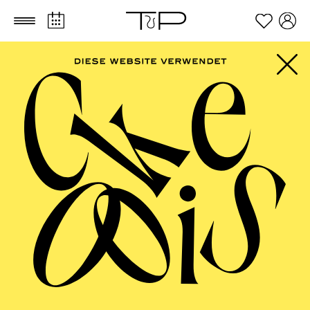
Zum Hauptinhalt springen
Zum Footer springen