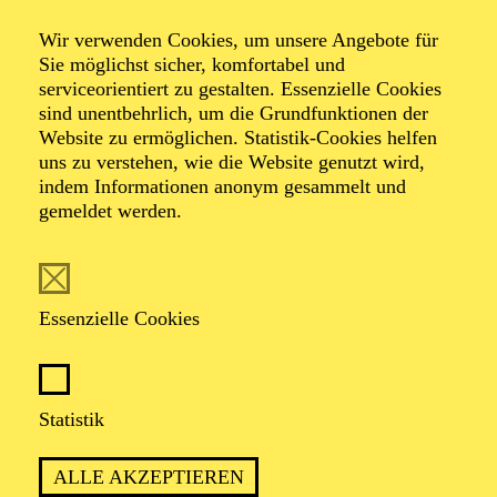
Wir verwenden Cookies, um unsere Angebote für
Sie möglichst sicher, komfortabel und
Foto: Benne Ochs
serviceorientiert zu gestalten. Essenzielle Cookies
sind unentbehrlich, um die Grundfunktionen der
Website zu ermöglichen. Statistik-Cookies helfen
Mercy Malieloa
uns zu verstehen, wie die Website genutzt wird,
indem Informationen anonym gesammelt und
Sopran
gemeldet werden.
VITA
Essenzielle Cookies
Mercy Malieloa stammt aus Kroonstad, Südafrika.
Aktuell beendet sie ihren Master of Music –
Musiktheater an der Hochschule für Musik und Tanz
Köln in den Klassen von Prof. Brigitte Lindner und
Statistik
Prof. Josef Protschka. Sie absolvierte ihren BA in
"Music and Society" (2014) am North-West
ALLE AKZEPTIEREN
University’s School of Music and Conservatory