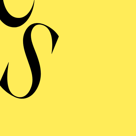
ERE
S WUNDER DER HELIA
hr Premieren-Talk mit Regisseurin, Dirigent und weiteren Expert*i
es Aalto-Theaters
inführung
ng einblenden
S WUNDER DER HELIA