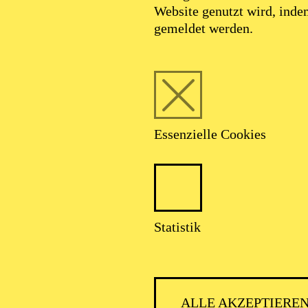
Website genutzt wird, ind
gemeldet werden.
Foto: Benne Ochs
Essenzielle Cookies
Mercy Malieloa
Statistik
Sopran
ALLE AKZEPTIERE