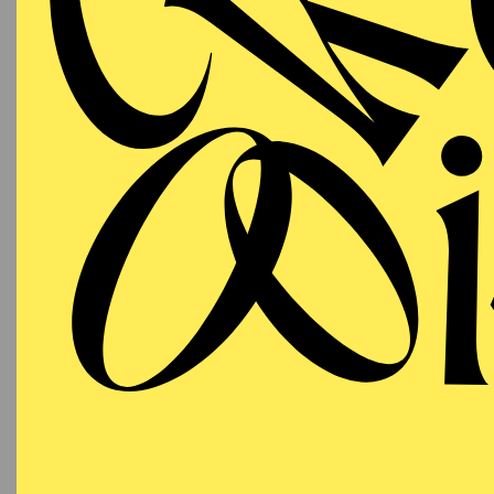
AALTO
PREMI
MUSIKTHEATER
Samstag
DA
03.10.2026
14:30 U
19:00 - 23:00
Foyer d
Aalto-Theater
18:15
E
Besetzu
AALTO
MUSIKTHEATER
Sonntag
DA
11.10.2026