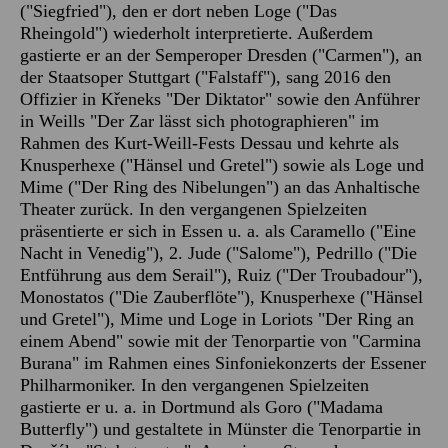
("Siegfried"), den er dort neben Loge ("Das
Rheingold") wiederholt interpretierte. Außerdem
gastierte er an der Semperoper Dresden ("Carmen"), an
der Staatsoper Stuttgart ("Falstaff"), sang 2016 den
Offizier in Křeneks "Der Diktator" sowie den Anführer
in Weills "Der Zar lässt sich photographieren" im
Rahmen des Kurt-Weill-Fests Dessau und kehrte als
Knusperhexe ("Hänsel und Gretel") sowie als Loge und
Mime ("Der Ring des Nibelungen") an das Anhaltische
Theater zurück. In den vergangenen Spielzeiten
präsentierte er sich in Essen u. a. als Caramello ("Eine
Nacht in Venedig"), 2. Jude ("Salome"), Pedrillo ("Die
Entführung aus dem Serail"), Ruiz ("Der Troubadour"),
Monostatos ("Die Zauberflöte"), Knusperhexe ("Hänsel
und Gretel"), Mime und Loge in Loriots "Der Ring an
einem Abend" sowie mit der Tenorpartie von "Carmina
Burana" im Rahmen eines Sinfoniekonzerts der Essener
Philharmoniker. In den vergangenen Spielzeiten
gastierte er u. a. in Dortmund als Goro ("Madama
Butterfly") und gestaltete in Münster die Tenorpartie in