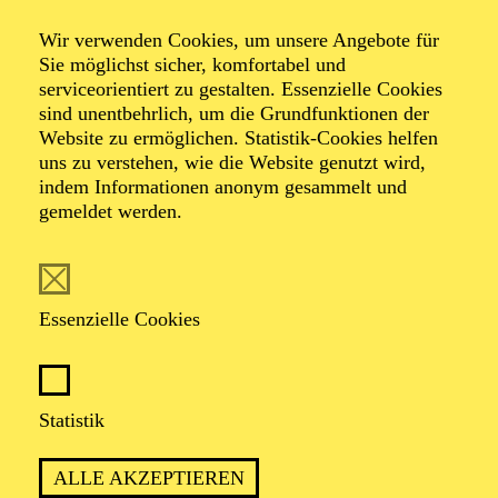
Wir verwenden Cookies, um unsere Angebote für
Sie möglichst sicher, komfortabel und
Foto: Benne Ochs
serviceorientiert zu gestalten. Essenzielle Cookies
sind unentbehrlich, um die Grundfunktionen der
Website zu ermöglichen. Statistik-Cookies helfen
Albrecht
uns zu verstehen, wie die Website genutzt wird,
Kludszuweit
indem Informationen anonym gesammelt und
gemeldet werden.
Tenor
VITA
Essenzielle Cookies
Albrecht Kludszuweit wurde in Dresden ausgebildet
sowie später bei Viorica Lambrache in Kaiserslautern
Statistik
und bei Ks. Uta Priew in Berlin. Nach ersten
Engagements u. a. in Plauen, Halle, Würzburg und
Darmstadt ist er seit 2004 Ensemblemitglied am Aalto-
ALLE AKZEPTIEREN
Theater Essen. Er arbeitete mit Dirigenten wie Stefan