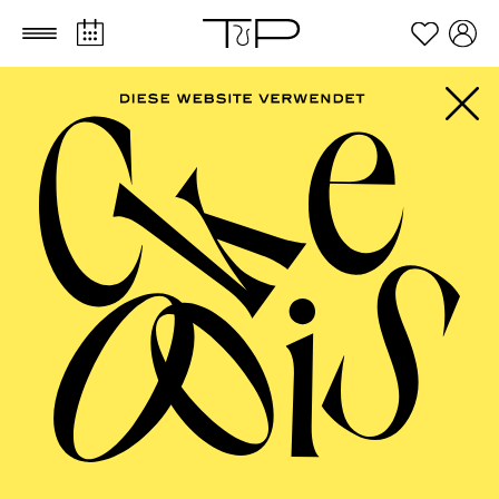
Zum Hauptinhalt springen
Zum Footer springen