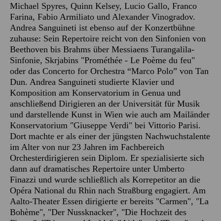
Michael Spyres, Quinn Kelsey, Lucio Gallo, Franco
Farina, Fabio Armiliato und Alexander Vinogradov.
Andrea Sanguineti ist ebenso auf der Konzertbühne
zuhause: Sein Repertoire reicht von den Sinfonien von
Beethoven bis Brahms über Messiaens Turangalila-
Sinfonie, Skrjabins "Prométhée - Le Poème du feu"
oder das Concerto for Orchestra “Marco Polo” von Tan
Dun. Andrea Sanguineti studierte Klavier und
Komposition am Konservatorium in Genua und
anschließend Dirigieren an der Universität für Musik
und darstellende Kunst in Wien wie auch am Mailänder
Konservatorium "Giuseppe Verdi" bei Vittorio Parisi.
Dort machte er als einer der jüngsten Nachwuchstalente
im Alter von nur 23 Jahren im Fachbereich
Orchesterdirigieren sein Diplom. Er spezialisierte sich
dann auf dramatisches Repertoire unter Umberto
Finazzi und wurde schließlich als Korrepetitor an die
Opéra National du Rhin nach Straßburg engagiert. Am
Aalto-Theater Essen dirigierte er bereits "Carmen", "La
Bohème", "Der Nussknacker", "Die Hochzeit des