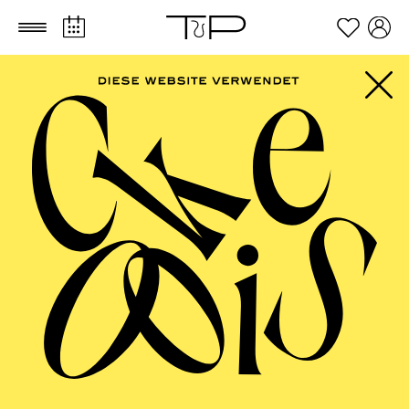
Zum Hauptinhalt springen
Zum Footer springen