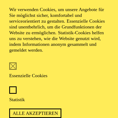
Wir verwenden Cookies, um unsere Angebote für
Sie möglichst sicher, komfortabel und
serviceorientiert zu gestalten. Essenzielle Cookies
sind unentbehrlich, um die Grundfunktionen der
Website zu ermöglichen. Statistik-Cookies helfen
uns zu verstehen, wie die Website genutzt wird,
Foto: Benne Ochs
indem Informationen anonym gesammelt und
gemeldet werden.
Andrea Sanguineti
Generalmusikdirektor
Essenzielle Cookies
VITA
Statistik
Sein Debüt gab Andrea Sanguineti im Jahre 2008 am
Pult des Staatsorchesters Hannover und war seitdem
ALLE AKZEPTIEREN
mit Neuproduktionen, Wiederaufnahmen und