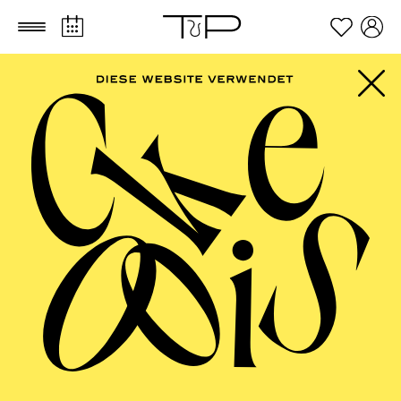
Zum Hauptinhalt springen
Zum Footer springen