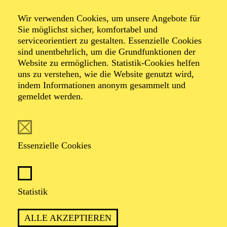
Wir verwenden Cookies, um unsere Angebote für
Sie möglichst sicher, komfortabel und
serviceorientiert zu gestalten. Essenzielle Cookies
sind unentbehrlich, um die Grundfunktionen der
Website zu ermöglichen. Statistik-Cookies helfen
uns zu verstehen, wie die Website genutzt wird,
Foto: Benne Ochs
indem Informationen anonym gesammelt und
gemeldet werden.
Tommaso Turchetta
1. Koordinierter Kapellmeister
Essenzielle Cookies
VITA
Statistik
Der in Neapel geborene Dirigent und Pianist Tommaso
Turchetta ist seit der Spielzeit 2023/2024 erster
ALLE AKZEPTIEREN
koordinierter Kapellmeister am Aalto Theater Essen. In