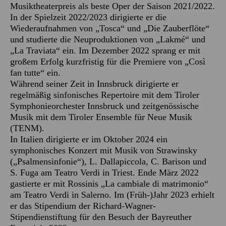
Musiktheaterpreis als beste Oper der Saison 2021/2022.
In der Spielzeit 2022/2023 dirigierte er die
Wiederaufnahmen von „Tosca“ und „Die Zauberflöte“
und studierte die Neuproduktionen von „Lakmé“ und
„La Traviata“ ein. Im Dezember 2022 sprang er mit
großem Erfolg kurzfristig für die Premiere von „Così
fan tutte“ ein.
Während seiner Zeit in Innsbruck dirigierte er
regelmäßig sinfonisches Repertoire mit dem Tiroler
Symphonieorchester Innsbruck und zeitgenössische
Musik mit dem Tiroler Ensemble für Neue Musik
(TENM).
In Italien dirigierte er im Oktober 2024 ein
symphonisches Konzert mit Musik von Strawinsky
(„Psalmensinfonie“), L. Dallapiccola, C. Barison und
S. Fuga am Teatro Verdi in Triest. Ende März 2022
gastierte er mit Rossinis „La cambiale di matrimonio“
am Teatro Verdi in Salerno. Im (Früh-)Jahr 2023 erhielt
er das Stipendium der Richard-Wagner-
Stipendienstiftung für den Besuch der Bayreuther