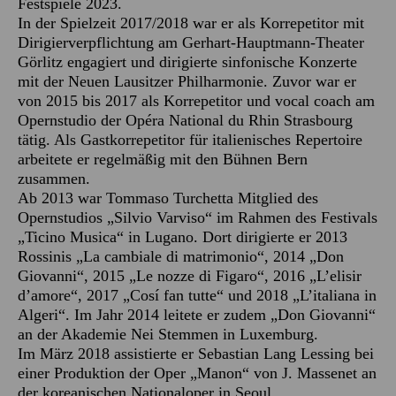
Festspiele 2023.
In der Spielzeit 2017/2018 war er als Korrepetitor mit
Dirigierverpflichtung am Gerhart-Hauptmann-Theater
Görlitz engagiert und dirigierte sinfonische Konzerte
mit der Neuen Lausitzer Philharmonie. Zuvor war er
von 2015 bis 2017 als Korrepetitor und vocal coach am
Opernstudio der Opéra National du Rhin Strasbourg
tätig. Als Gastkorrepetitor für italienisches Repertoire
arbeitete er regelmäßig mit den Bühnen Bern
zusammen.
Ab 2013 war Tommaso Turchetta Mitglied des
Opernstudios „Silvio Varviso“ im Rahmen des Festivals
„Ticino Musica“ in Lugano. Dort dirigierte er 2013
Rossinis „La cambiale di matrimonio“, 2014 „Don
Giovanni“, 2015 „Le nozze di Figaro“, 2016 „L’elisir
d’amore“, 2017 „Cosí fan tutte“ und 2018 „L’italiana in
Algeri“. Im Jahr 2014 leitete er zudem „Don Giovanni“
an der Akademie Nei Stemmen in Luxemburg.
Im März 2018 assistierte er Sebastian Lang Lessing bei
einer Produktion der Oper „Manon“ von J. Massenet an
der koreanischen Nationaloper in Seoul.