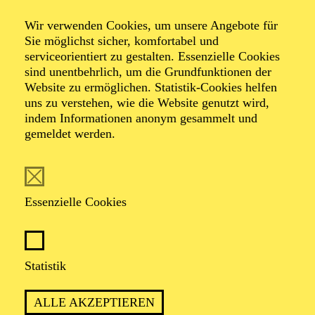
Wir verwenden Cookies, um unsere Angebote für
Sie möglichst sicher, komfortabel und
Foto: Benne Ochs
serviceorientiert zu gestalten. Essenzielle Cookies
sind unentbehrlich, um die Grundfunktionen der
Website zu ermöglichen. Statistik-Cookies helfen
Aljoscha Lennert
uns zu verstehen, wie die Website genutzt wird,
indem Informationen anonym gesammelt und
Tenor
gemeldet werden.
VITA
Essenzielle Cookies
Aljoscha Lennert gehörte von 2021 bis 2023 zum
Ensemble des Theater Osnabrück, wo er auch in
Neuproduktionen von Martinůs „The Greek Passion“,
Rathaus’ „Fremde Erde“ und Strauß’ „Die Fledermaus“
Statistik
zu erleben war und in der Spielzeit 2022/2023 seine
Rollendebüts als Baron Zsupán in Kálmáns „Gräfin
ALLE AKZEPTIEREN
Mariza“ sowie in der Titelpartie in Mozarts „La