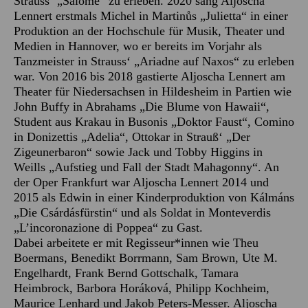
Strauss‘ „Salome“ zu erleben. 2020 sang Aljoscha
Lennert erstmals Michel in Martinůs „Julietta“ in einer
Produktion an der Hochschule für Musik, Theater und
Medien in Hannover, wo er bereits im Vorjahr als
Tanzmeister in Strauss‘ „Ariadne auf Naxos“ zu erleben
war. Von 2016 bis 2018 gastierte Aljoscha Lennert am
Theater für Niedersachsen in Hildesheim in Partien wie
John Buffy in Abrahams „Die Blume von Hawaii“,
Student aus Krakau in Busonis „Doktor Faust“, Comino
in Donizettis „Adelia“, Ottokar in Strauß‘ „Der
Zigeunerbaron“ sowie Jack und Tobby Higgins in
Weills „Aufstieg und Fall der Stadt Mahagonny“. An
der Oper Frankfurt war Aljoscha Lennert 2014 und
2015 als Edwin in einer Kinderproduktion von Kálmáns
„Die Csárdásfürstin“ und als Soldat in Monteverdis
„L’incoronazione di Poppea“ zu Gast.
Dabei arbeitete er mit Regisseur*innen wie Theu
Boermans, Benedikt Borrmann, Sam Brown, Ute M.
Engelhardt, Frank Bernd Gottschalk, Tamara
Heimbrock, Barbora Horáková, Philipp Kochheim,
Maurice Lenhard und Jakob Peters-Messer. Aljoscha