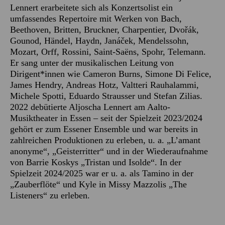
Lennert erarbeitete sich als Konzertsolist ein
umfassendes Repertoire mit Werken von Bach,
Beethoven, Britten, Bruckner, Charpentier, Dvořák,
Gounod, Händel, Haydn, Janáček, Mendelssohn,
Mozart, Orff, Rossini, Saint-Saëns, Spohr, Telemann.
Er sang unter der musikalischen Leitung von
Dirigent*innen wie Cameron Burns, Simone Di Felice,
James Hendry, Andreas Hotz, Valtteri Rauhalammi,
Michele Spotti, Eduardo Strausser und Stefan Zilias.
2022 debütierte Aljoscha Lennert am Aalto-
Musiktheater in Essen – seit der Spielzeit 2023/2024
gehört er zum Essener Ensemble und war bereits in
zahlreichen Produktionen zu erleben, u. a. „L’amant
anonyme“, „Geisterritter“ und in der Wiederaufnahme
von Barrie Koskys „Tristan und Isolde“. In der
Spielzeit 2024/2025 war er u. a. als Tamino in der
„Zauberflöte“ und Kyle in Missy Mazzolis „The
Listeners“ zu erleben.