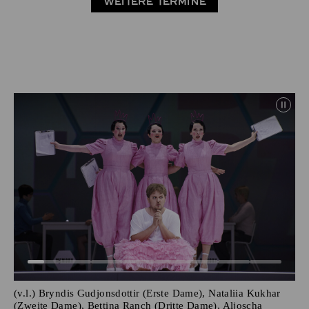
WEITERE TERMINE
(v.l.) Bryndis Gudjonsdottir (Erste Dame), Nataliia Kukhar
(Zweite Dame), Bettina Ranch (Dritte Dame), Aljoscha