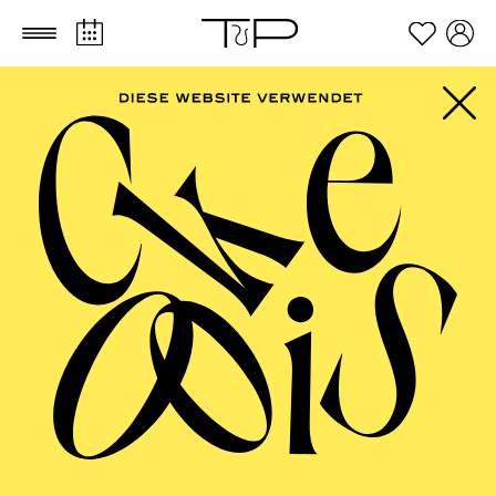
Zum Hauptinhalt springen
Zum Footer springen