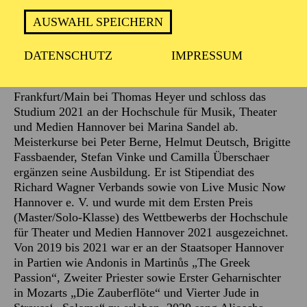
clemenza di Tito“. 2023 debütierte er als Tito am
Mainfranken Theater in Würzburg. Im Sommer 2023
AUSWAHL SPEICHERN
war er erstmals bei den Salzburger Festspielen zu
erleben.
DATENSCHUTZ
IMPRESSUM
Der Tenor, in Nürnberg geboren, studierte an der
Hochschule für Musik und darstellende Kunst in
Frankfurt/Main bei Thomas Heyer und schloss das
Studium 2021 an der Hochschule für Musik, Theater
und Medien Hannover bei Marina Sandel ab.
Meisterkurse bei Peter Berne, Helmut Deutsch, Brigitte
Fassbaender, Stefan Vinke und Camilla Überschaer
ergänzen seine Ausbildung. Er ist Stipendiat des
Richard Wagner Verbands sowie von Live Music Now
Hannover e. V. und wurde mit dem Ersten Preis
(Master/Solo-Klasse) des Wettbewerbs der Hochschule
für Theater und Medien Hannover 2021 ausgezeichnet.
Von 2019 bis 2021 war er an der Staatsoper Hannover
in Partien wie Andonis in Martinůs „The Greek
Passion“, Zweiter Priester sowie Erster Geharnischter
in Mozarts „Die Zauberflöte“ und Vierter Jude in