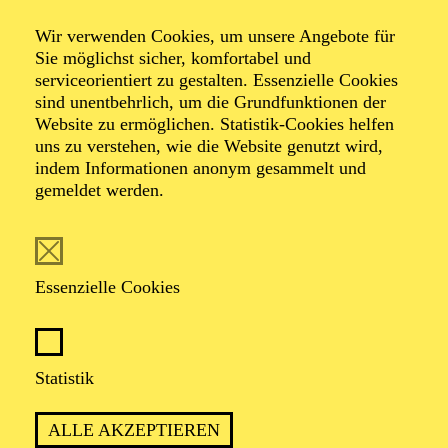
Wir verwenden Cookies, um unsere Angebote für
Sie möglichst sicher, komfortabel und
Foto: Benne Ochs
serviceorientiert zu gestalten. Essenzielle Cookies
sind unentbehrlich, um die Grundfunktionen der
Website zu ermöglichen. Statistik-Cookies helfen
Albrecht
uns zu verstehen, wie die Website genutzt wird,
Kludszuweit
indem Informationen anonym gesammelt und
gemeldet werden.
Tenor
VITA
Essenzielle Cookies
Albrecht Kludszuweit wurde in Dresden ausgebildet
sowie später bei Viorica Lambrache in Kaiserslautern
Statistik
und bei Ks. Uta Priew in Berlin. Nach ersten
Engagements u. a. in Plauen, Halle, Würzburg und
Darmstadt ist er seit 2004 Ensemblemitglied am Aalto-
ALLE AKZEPTIEREN
Theater Essen. Er arbeitete mit Dirigenten wie Stefan