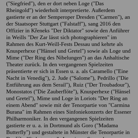
("Siegfried"), den er dort neben Loge ("Das
Rheingold") wiederholt interpretierte. Außerdem
gastierte er an der Semperoper Dresden ("Carmen"), an
der Staatsoper Stuttgart ("Falstaff"), sang 2016 den
Offizier in Křeneks "Der Diktator" sowie den Anführer
in Weills "Der Zar lässt sich photographieren" im
Rahmen des Kurt-Weill-Fests Dessau und kehrte als
Knusperhexe ("Hänsel und Gretel") sowie als Loge und
Mime ("Der Ring des Nibelungen") an das Anhaltische
Theater zurück. In den vergangenen Spielzeiten
präsentierte er sich in Essen u. a. als Caramello ("Eine
Nacht in Venedig"), 2. Jude ("Salome"), Pedrillo ("Die
Entführung aus dem Serail"), Ruiz ("Der Troubadour"),
Monostatos ("Die Zauberflöte"), Knusperhexe ("Hänsel
und Gretel"), Mime und Loge in Loriots "Der Ring an
einem Abend" sowie mit der Tenorpartie von "Carmina
Burana" im Rahmen eines Sinfoniekonzerts der Essener
Philharmoniker. In den vergangenen Spielzeiten
gastierte er u. a. in Dortmund als Goro ("Madama
Butterfly") und gestaltete in Münster die Tenorpartie in