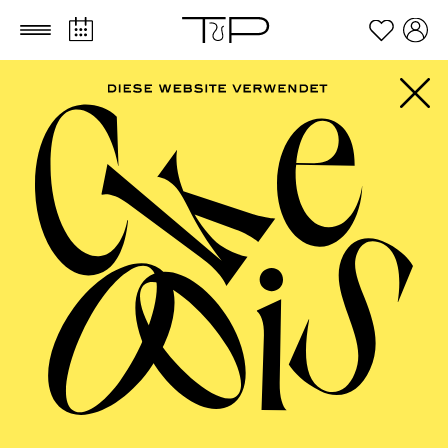
Zum Hauptinhalt springen
Zum Footer springen