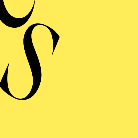
ERMINE UND TICKE
ERE
NYTHING GOES
inführung
ng einblenden