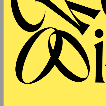
T
AALTO
PREMI
MUSIKTHEATER
Samstag
A
21.11.2026
18:15
E
19:00 - 22:00
Besetzu
Aalto-Theater
AALTO
MUSIKTHEATER