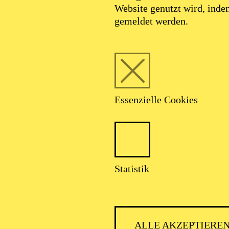
Website genutzt wird, ind
gemeldet werden.
Foto: Benne Ochs
Essenzielle Cookies
brecht Kludszuw
Statistik
Tenor
ALLE AKZEPTIERE