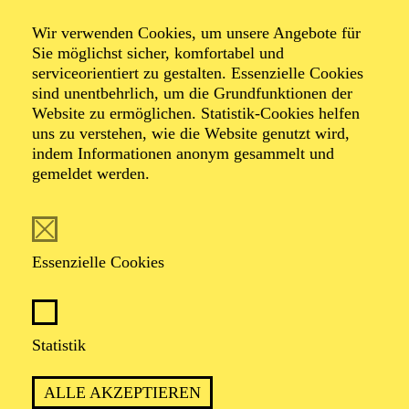
Wir verwenden Cookies, um unsere Angebote für
Sie möglichst sicher, komfortabel und
Foto: Benne Ochs
serviceorientiert zu gestalten. Essenzielle Cookies
sind unentbehrlich, um die Grundfunktionen der
Website zu ermöglichen. Statistik-Cookies helfen
Aljoscha Lennert
uns zu verstehen, wie die Website genutzt wird,
indem Informationen anonym gesammelt und
Tenor
gemeldet werden.
VITA
Essenzielle Cookies
Aljoscha Lennert gehörte von 2021 bis 2023 zum
Ensemble des Theater Osnabrück, wo er auch in
Neuproduktionen von Martinůs „The Greek Passion“,
Rathaus’ „Fremde Erde“ und Strauß’ „Die Fledermaus“
Statistik
zu erleben war und in der Spielzeit 2022/2023 seine
Rollendebüts als Baron Zsupán in Kálmáns „Gräfin
ALLE AKZEPTIEREN
Mariza“ sowie in der Titelpartie in Mozarts „La