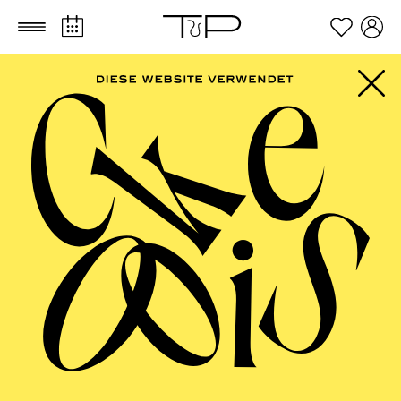
Zum Hauptinhalt springen
Zum Footer springen