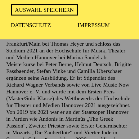
clemenza di Tito“. 2023 debütierte er als Tito am
Mainfranken Theater in Würzburg. Im Sommer 2023
AUSWAHL SPEICHERN
war er erstmals bei den Salzburger Festspielen zu
erleben.
DATENSCHUTZ
IMPRESSUM
Der Tenor, in Nürnberg geboren, studierte an der
Hochschule für Musik und darstellende Kunst in
Frankfurt/Main bei Thomas Heyer und schloss das
Studium 2021 an der Hochschule für Musik, Theater
und Medien Hannover bei Marina Sandel ab.
Meisterkurse bei Peter Berne, Helmut Deutsch, Brigitte
Fassbaender, Stefan Vinke und Camilla Überschaer
ergänzen seine Ausbildung. Er ist Stipendiat des
Richard Wagner Verbands sowie von Live Music Now
Hannover e. V. und wurde mit dem Ersten Preis
(Master/Solo-Klasse) des Wettbewerbs der Hochschule
für Theater und Medien Hannover 2021 ausgezeichnet.
Von 2019 bis 2021 war er an der Staatsoper Hannover
in Partien wie Andonis in Martinůs „The Greek
Passion“, Zweiter Priester sowie Erster Geharnischter
in Mozarts „Die Zauberflöte“ und Vierter Jude in