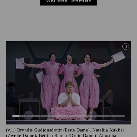
WEITERE TERMINE
(v.l.) Bryndis Gudjonsdottir (Erste Dame), Nataliia Kukhar
(Zweite Dame), Bettina Ranch (Dritte Dame), Aljoscha