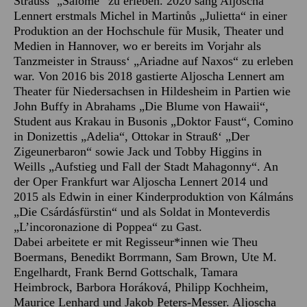
Strauss‘ „Salome“ zu erleben. 2020 sang Aljoscha
Lennert erstmals Michel in Martinůs „Julietta“ in einer
Produktion an der Hochschule für Musik, Theater und
Medien in Hannover, wo er bereits im Vorjahr als
Tanzmeister in Strauss‘ „Ariadne auf Naxos“ zu erleben
war. Von 2016 bis 2018 gastierte Aljoscha Lennert am
Theater für Niedersachsen in Hildesheim in Partien wie
John Buffy in Abrahams „Die Blume von Hawaii“,
Student aus Krakau in Busonis „Doktor Faust“, Comino
in Donizettis „Adelia“, Ottokar in Strauß‘ „Der
Zigeunerbaron“ sowie Jack und Tobby Higgins in
Weills „Aufstieg und Fall der Stadt Mahagonny“. An
der Oper Frankfurt war Aljoscha Lennert 2014 und
2015 als Edwin in einer Kinderproduktion von Kálmáns
„Die Csárdásfürstin“ und als Soldat in Monteverdis
„L’incoronazione di Poppea“ zu Gast.
Dabei arbeitete er mit Regisseur*innen wie Theu
Boermans, Benedikt Borrmann, Sam Brown, Ute M.
Engelhardt, Frank Bernd Gottschalk, Tamara
Heimbrock, Barbora Horáková, Philipp Kochheim,
Maurice Lenhard und Jakob Peters-Messer. Aljoscha