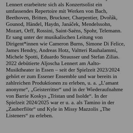
Lennert erarbeitete sich als Konzertsolist ein
umfassendes Repertoire mit Werken von Bach,
Beethoven, Britten, Bruckner, Charpentier, Dvořák,
Gounod, Händel, Haydn, Janáček, Mendelssohn,
Mozart, Orff, Rossini, Saint-Saëns, Spohr, Telemann.
Er sang unter der musikalischen Leitung von
Dirigent*innen wie Cameron Burns, Simone Di Felice,
James Hendry, Andreas Hotz, Valtteri Rauhalammi,
Michele Spotti, Eduardo Strausser und Stefan Zilias.
2022 debütierte Aljoscha Lennert am Aalto-
Musiktheater in Essen – seit der Spielzeit 2023/2024
gehört er zum Essener Ensemble und war bereits in
zahlreichen Produktionen zu erleben, u. a. „L’amant
anonyme“, „Geisterritter“ und in der Wiederaufnahme
von Barrie Koskys „Tristan und Isolde“. In der
Spielzeit 2024/2025 war er u. a. als Tamino in der
„Zauberflöte“ und Kyle in Missy Mazzolis „The
Listeners“ zu erleben.