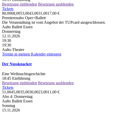
Besetzung einblenden
Besetzung ausblenden
Tickets
80,00
68,00
53,00
43,00
31,00
17,00
€
Premierenabo Oper+Ballett
Die Veranstaltung ist vom Angebot der TUPcard ausgeschlossen.
Aalto Ballett Essen
Donnerstag
12.11.2026
19:30
19:30
Aalto-Theater
Termin in meinen Kalender eintragen
Der Nussknacker
Eine Weihnachtsgeschichte
18:45
Einführung
Besetzung einblenden
Besetzung ausblenden
Tickets
51,00
45,00
35,00
30,00
23,00
11,00
€
Abo 4: Donnerstag
Aalto Ballett Essen
Sonntag
15.11.2026