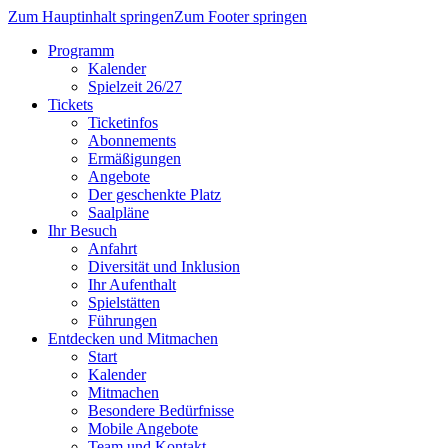
Zum Hauptinhalt springen
Zum Footer springen
Programm
Kalender
Spielzeit 26/27
Tickets
Ticketinfos
Abonnements
Ermäßigungen
Angebote
Der geschenkte Platz
Saalpläne
Ihr Besuch
Anfahrt
Diver­sität und Inklu­sion
Ihr Aufenthalt
Spielstätten
Führungen
Entdecken und Mitmachen
Start
Kalender
Mitmachen
Besondere Bedürfnisse
Mobile Angebote
Team und Kontakt