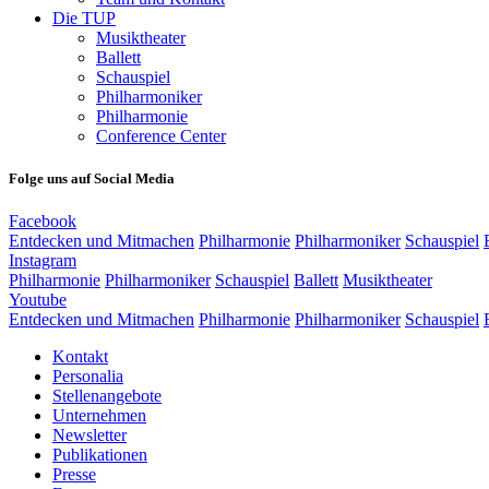
Die TUP
Musiktheater
Ballett
Schauspiel
Philharmoniker
Philharmonie
Conference Center
Folge uns auf Social Media
Facebook
Entdecken und Mitmachen
Philharmonie
Philharmoniker
Schauspiel
Instagram
Philharmonie
Philharmoniker
Schauspiel
Ballett
Musiktheater
Youtube
Entdecken und Mitmachen
Philharmonie
Philharmoniker
Schauspiel
Kontakt
Personalia
Stellenangebote
Unternehmen
Newsletter
Publikationen
Presse