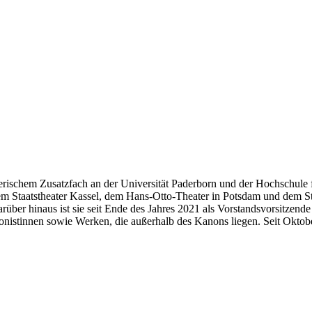
rischem Zusatzfach an der Universität Paderborn und der Hochschule f
em Staatstheater Kassel, dem Hans-Otto-Theater in Potsdam und dem S
über hinaus ist sie seit Ende des Jahres 2021 als Vorstandsvorsitzend
stinnen sowie Werken, die außerhalb des Kanons liegen. Seit Oktober