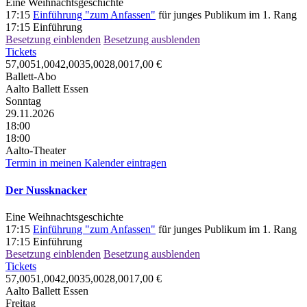
Eine Weihnachtsgeschichte
17:15
Einführung "zum Anfassen"
für junges Publikum im 1. Rang
17:15
Einführung
Besetzung einblenden
Besetzung ausblenden
Tickets
57,00
51,00
42,00
35,00
28,00
17,00
€
Ballett-Abo
Aalto Ballett Essen
Sonntag
29.11.2026
18:00
18:00
Aalto-Theater
Termin in meinen Kalender eintragen
Der Nussknacker
Eine Weihnachtsgeschichte
17:15
Einführung "zum Anfassen"
für junges Publikum im 1. Rang
17:15
Einführung
Besetzung einblenden
Besetzung ausblenden
Tickets
57,00
51,00
42,00
35,00
28,00
17,00
€
Aalto Ballett Essen
Freitag