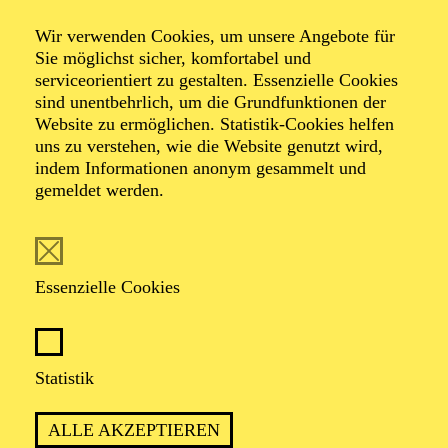
Wir verwenden Cookies, um unsere Angebote für
Sie möglichst sicher, komfortabel und
serviceorientiert zu gestalten. Essenzielle Cookies
sind unentbehrlich, um die Grundfunktionen der
Website zu ermöglichen. Statistik-Cookies helfen
uns zu verstehen, wie die Website genutzt wird,
indem Informationen anonym gesammelt und
gemeldet werden.
Elena Wachendorf
Essenzielle Cookies
VITA
Elena Wachendorf studierte Musikwissenschaft mit
Gesang als künstlerischem Zusatzfach an der
Statistik
Universität Paderborn und der Hochschule für Musik
Detmold. Sie war bereits als Regieassistentin und
ALLE AKZEPTIEREN
Abendspielleitung im Musiktheater an verschiedenen