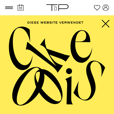
Zum Hauptinhalt springen
Zum Footer springen