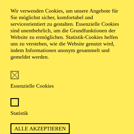
Veranstalter: Theater-, Konzert- u. Gastspieldirektion OTTO
Wir verwenden Cookies, um unsere Angebote für
HOFNER GMBH
Sie möglichst sicher, komfortabel und
serviceorientiert zu gestalten. Essenzielle Cookies
TICKETS
sind unentbehrlich, um die Grundfunktionen der
Website zu ermöglichen. Statistik-Cookies helfen
-
55,20
52,70
€
uns zu verstehen, wie die Website genutzt wird,
Die Veranstaltung ist vom Angebot der TUPcard ausgeschlossen.
indem Informationen anonym gesammelt und
gemeldet werden.
PHILHARMONIE ESSEN
Sonntag
27.09.2026
Essenzielle Cookies
18:00 - 19:30
Alfried Krupp Saal
"MUSIK FÜR ESSEN" -
Statistik
BENEFIZ­KONZERT DER
ALLE AKZEPTIEREN
BUNDES­ÄRZTE­