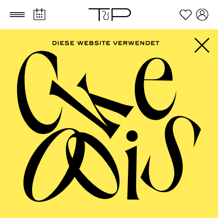
Zum Hauptinhalt springen
Zum Footer springen
FILTER
SEPTEMBER 2026
PHILHARMONIE ESSEN
Freitag
04.09.2026
20:00 - 23:00
Alfried Krupp Saal
HÖHNER CLASSIC