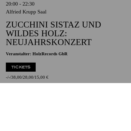
20:00 - 22:30
Alfried Krupp Saal
ZUCCHINI SISTAZ UND
WILDES HOLZ:
NEUJAHRSKONZERT
Veranstalter: HolzRecords GbR
TICKETS
-
-
38,00
28,00
15,00
€
Die Veranstaltung ist vom Angebot der TUPcard ausgeschlossen.
PHILHARMONIE ESSEN
Donnerstag
14.01.2027
19:30 - 22:00