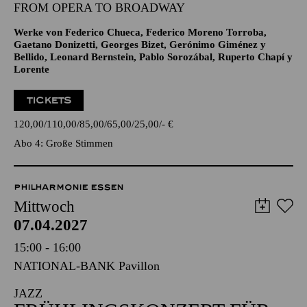
GROSSE STIMMEN · ENTERTAINMENT
JONATHAN TETELMAN
FROM OPERA TO BROADWAY
Werke von Federico Chueca, Federico Moreno Torroba,
Gaetano Donizetti, Georges Bizet, Gerónimo Giménez y
Bellido, Leonard Bernstein, Pablo Sorozábal, Ruperto Chapí y
Lorente
TICKETS
120,00
110,00
85,00
65,00
25,00
-
€
Abo 4: Große Stimmen
PHILHARMONIE ESSEN
Mittwoch
07.04.2027
15:00 - 16:00