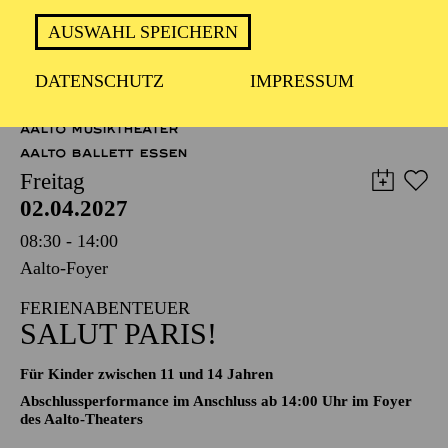
Operette in drei Akten von Johann Strauß
Zusammengestellt, bearbeitet und ergänzt von Adolf Müller
AUSWAHL SPEICHERN
junior; Libretto von Viktor Léon und Leo Stein
DATENSCHUTZ
IMPRESSUM
TICKETS
51,00
45,00
35,00
30,00
23,00
11,00
€
AALTO MUSIKTHEATER
AALTO BALLETT ESSEN
Freitag
02.04.2027
08:30 - 14:00
Aalto-Foyer
FERIENABENTEUER
SALUT PARIS!
Für Kinder zwischen 11 und 14 Jahren