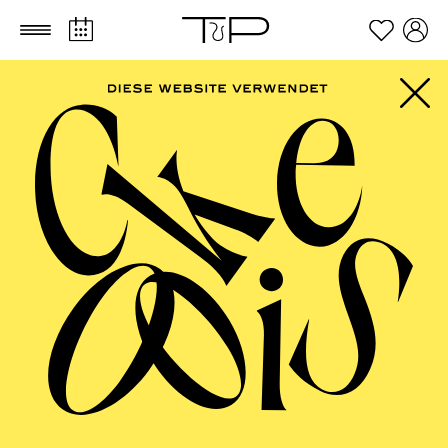
Zum Hauptinhalt springen
Zum Footer springen
Für Kinder zwischen 11 und 14 Jahren
TICKETS
FILTER
40,00
€
Der Ticketkauf berechtigt für die Teilnahme am gesamten
Workshop vom 30.03. - 02.04.2027.
APRIL 2027
AALTO MUSIKTHEATER
AALTO BALLETT ESSEN
Donnerstag
01.04.2027