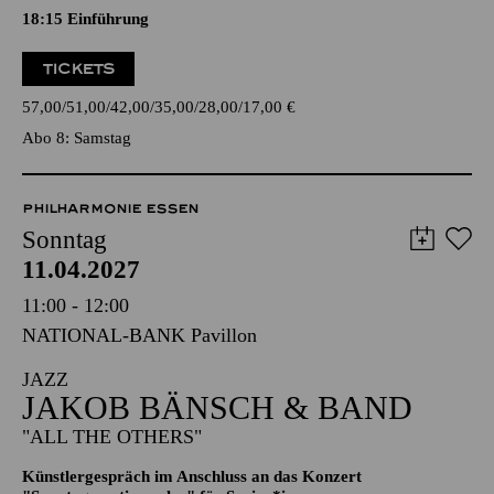
Oper in drei Akten von Outi Tarkiainen
Libretto von Aleksi Barrière nach dem Roman "Halla Helle"
von Niillas Holmberg
18:15
Einführung
TICKETS
57,00
51,00
42,00
35,00
28,00
17,00
€
Abo 8: Samstag
PHILHARMONIE ESSEN
Sonntag
11.04.2027
11:00 - 12:00
NATIONAL-BANK Pavillon
JAZZ
JAKOB BÄNSCH & BAND