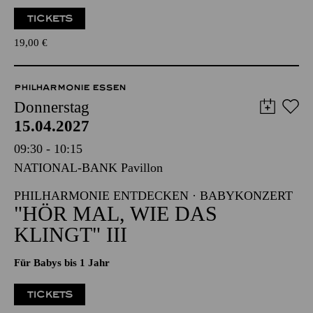
Werke von Carl Maria von Weber, Sergej Prokofjew
Veranstalter: Eine Kooperation der Philharmonie Essen mit
dem Westdeutschen Rundfunk Köln
TICKETS
19,00
€
PHILHARMONIE ESSEN
Donnerstag
15.04.2027
09:30 - 10:15
NATIONAL-BANK Pavillon
PHILHARMONIE ENTDECKEN · BABYKONZERT
"HÖR MAL, WIE DAS
KLINGT" III
Für Babys bis 1 Jahr