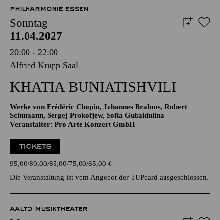
57,00
51,00
42,00
35,00
28,00
17,00
€
PHILHARMONIE ESSEN
Sonntag
11.04.2027
20:00 - 22:00
Alfried Krupp Saal
KHATIA BUNIATISHVILI
Werke von Frédéric Chopin, Johannes Brahms, Robert
Schumann, Sergej Prokofjew, Sofia Gubaidulina
Veranstalter: Pro Arte Konzert GmbH
TICKETS
95,00
89,00
85,00
75,00
65,00
€
Die Veranstaltung ist vom Angebot der TUPcard ausgeschlossen.