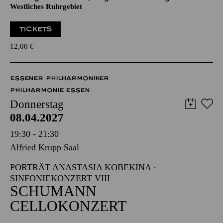
Veranstalter: Eine Kooperation der Philharmonie Essen mit
dem Regionalbüro Alter, Pflege und Demenz Region
Westliches Ruhrgebiet
TICKETS
12,00
€
ESSENER PHILHARMONIKER
PHILHARMONIE ESSEN
Donnerstag
08.04.2027
19:30 - 21:30
Alfried Krupp Saal
PORTRÄT ANASTASIA KOBEKINA ·
SINFONIEKONZERT VIII
SCHUMANN