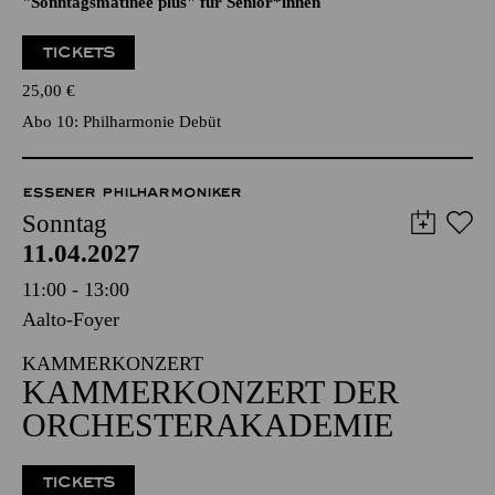
"ALL THE OTHERS"
Künstlergespräch im Anschluss an das Konzert
"Sonntagsmatinee plus" für Senior*innen
TICKETS
25,00
€
Abo 10: Philharmonie Debüt
ESSENER PHILHARMONIKER
Sonntag
11.04.2027
11:00 - 13:00
Aalto-Foyer
KAMMERKONZERT
KAMMERKONZERT DER
ORCHESTERAKADEMIE