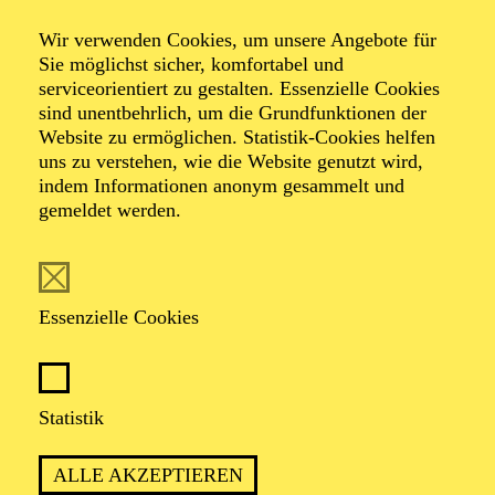
08:30 - 14:00
Aalto-Foyer
Wir verwenden Cookies, um unsere Angebote für
Sie möglichst sicher, komfortabel und
FERIENABENTEUER
serviceorientiert zu gestalten. Essenzielle Cookies
SALUT PARIS!
sind unentbehrlich, um die Grundfunktionen der
Website zu ermöglichen. Statistik-Cookies helfen
Für Kinder zwischen 11 und 14 Jahren
uns zu verstehen, wie die Website genutzt wird,
indem Informationen anonym gesammelt und
Der Ticketkauf am 30.03.2027 berechtigt für die Teilnahme am
gemeldet werden.
gesamten Workshop vom 30.03. - 02.04.2027.
AALTO MUSIKTHEATER
Donnerstag
Essenzielle Cookies
01.04.2027
19:30 - 22:30
Aalto-Theater
Statistik
WIENER BLUT
ALLE AKZEPTIEREN