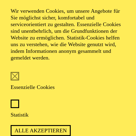
Alfried Krupp Saal
Wir verwenden Cookies, um unsere Angebote für
ENTERTAINMENT
Sie möglichst sicher, komfortabel und
AMAZING BRASS
serviceorientiert zu gestalten. Essenzielle Cookies
sind unentbehrlich, um die Grundfunktionen der
Website zu ermöglichen. Statistik-Cookies helfen
TICKETS
uns zu verstehen, wie die Website genutzt wird,
35,00
€
indem Informationen anonym gesammelt und
Abo 13: Entertainment
gemeldet werden.
AALTO MUSIKTHEATER
AALTO BALLETT ESSEN
Essenzielle Cookies
Freitag
02.10.2026
15:30 - 17:30
Statistik
Aalto-Foyer
ÖFFENTLICHE THEATER­
ALLE AKZEPTIEREN