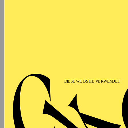
AALTO MUSIKTHEATER
AALTO BALLETT ESSEN
Freitag
05.03.2027
ÖF
F
15:30 - 17:30
Zweistü
Aalto-Foyer
Kulisse
AALTO MUSIKTHEATER
Freitag
05.03.2027
IM R
HER:
SU
18:00
U