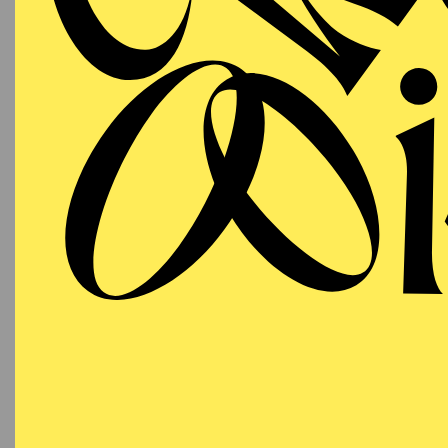
Aalto-Cafeteria
Szenisc
ESSENER PHILHARMONIKER
Freitag
05.03.2027
SINF
"HER
B
19:30 - 21:30
Alfried Krupp Saal
Werke v
Pinel,
Bayern
Claude
19:00 K
AALTO BALLETT ESSEN