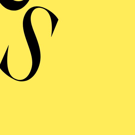
hes Projekt im Rahmen des Komponistinnenfestivals her:voice
ONIEKONZERT VII · KOMPONISTINNENFESTIVAL
:VOICE"
AROCKE OPULENZ
on Andrea Bernasconi, Anna Amalia von Preußen, Camilla de Rossi,
 Maddalena Laura Lombardini Sirmen, Maria Antonia Walpurgis von
, Maria Aurora von Königsmarck, Wilhelmine von Bayreuth, Élisabe
 Jacquet de La Guerre
onzerteinführung