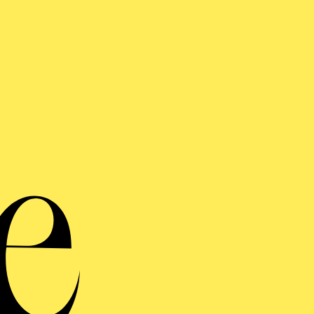
FENTLICHE THEATER­
ÜHRUNG
ndiger öffentlicher Rundgang durch das Aalto-Theater mit Blick hint
n
AHMEN DES KOMPONISTINNENFESTIVALS
VOICE
SANNA, JUDITH AND T
GLY BASTARDS