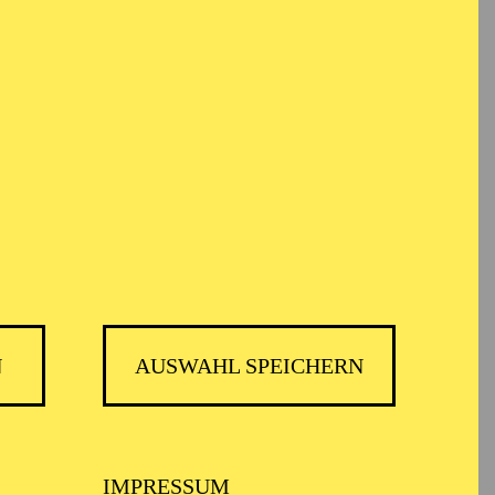
em Informationen anonym gesammelt und
TICKETS
12,00
€
N
AUSWAHL SPEICHERN