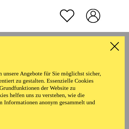
TICKETS
70,00
60,00
50,00
40,00
25,00
-
€
Abo 2: Internationale Orchester
rmoniker
Philharmonie
TICKETS
Alter
57,00
51,00
42,00
35,00
28,00
17,00
€
unsere Angebote für Sie möglichst sicher,
ALLE FILTER LÖSCHEN
Abo 9: Sonntag
ntiert zu gestalten. Essenzielle Cookies
 Grundfunktionen der Website zu
ies helfen uns zu verstehen, wie die