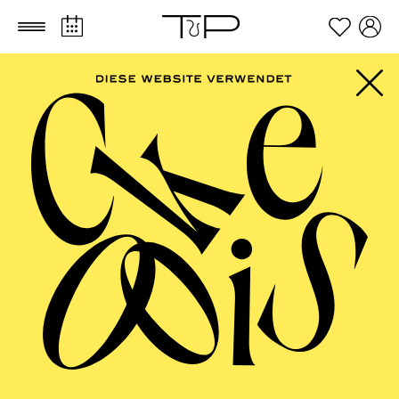
Zum Hauptinhalt springen
Zum Footer springen
FILTER
SEPTEMBER 2026
PHILHARMONIE ESSEN
Freitag
04.09.2026
20:00 - 23:00
Alfried Krupp Saal
HÖHNER CLASSIC