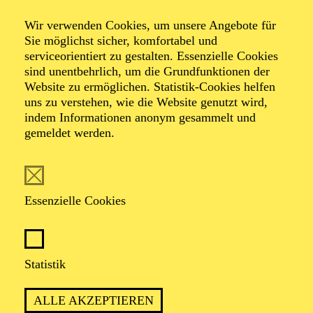
Veranstalter: Theater-, Konzert- u. Gastspieldirektion OTTO
Wir verwenden Cookies, um unsere Angebote für
HOFNER GMBH
Sie möglichst sicher, komfortabel und
serviceorientiert zu gestalten. Essenzielle Cookies
TICKETS
sind unentbehrlich, um die Grundfunktionen der
Website zu ermöglichen. Statistik-Cookies helfen
-
55,20
52,70
€
uns zu verstehen, wie die Website genutzt wird,
Die Veranstaltung ist vom Angebot der TUPcard ausgeschlossen.
indem Informationen anonym gesammelt und
gemeldet werden.
SCHAUSPIEL ESSEN
Samstag
05.09.2026
Essenzielle Cookies
19:30 - 21:30
Grillo-Theater
BLICK AUF DEN IRAN –
Statistik
STIMMEN ZUR AKTUELLEN
ALLE AKZEPTIEREN
LAGE