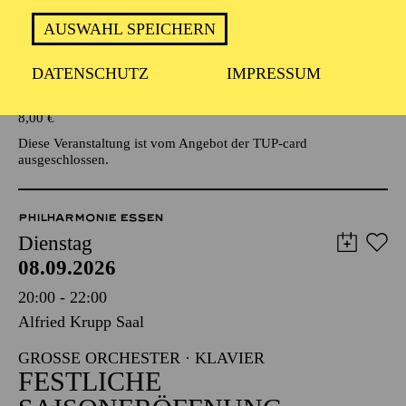
AUSWAHL SPEICHERN
Veranstalter: Eine Kooperationsveranstaltung mit der Stadt
Essen
DATENSCHUTZ
IMPRESSUM
TICKETS
8,00
€
Diese Veranstaltung ist vom Angebot der TUP-card
ausgeschlossen.
PHILHARMONIE ESSEN
Dienstag
08.09.2026
20:00 - 22:00
Alfried Krupp Saal
GROSSE ORCHESTER · KLAVIER
FESTLICHE