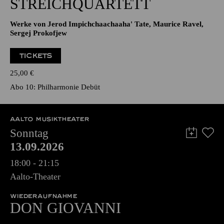
STREICHQUARTETT
Werke von Jerod Impichchaachaaha' Tate, Maurice Ravel,
Sergej Prokofjew
TICKETS
25,00
€
Abo 10: Philharmonie Debüt
AALTO MUSIKTHEATER
Sonntag
13.09.2026
18:00 - 21:15
Aalto-Theater
WIEDERAUFNAHME
DON GIO­VANNI