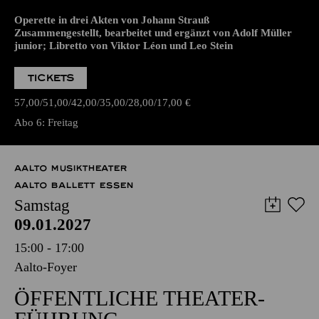
WIEDERAUFNAHME
WIENER BLUT
Operette in drei Akten von Johann Strauß
Zusammengestellt, bearbeitet und ergänzt von Adolf Müller
junior; Libretto von Viktor Léon und Leo Stein
TICKETS
57,00
51,00
42,00
35,00
28,00
17,00
€
Abo 6: Freitag
AALTO MUSIKTHEATER
AALTO BALLETT ESSEN
Samstag
09.01.2027
15:00 - 17:00
Aalto-Foyer