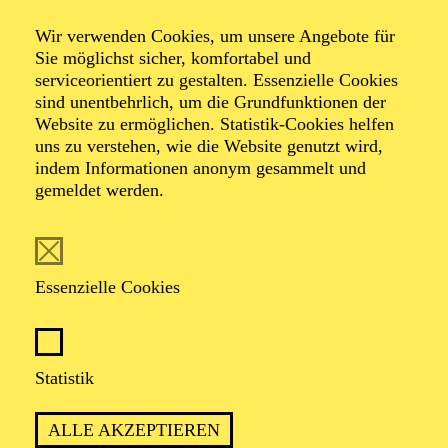
Alfried Krupp Saal
Wir verwenden Cookies, um unsere Angebote für
NEUJAHRSKONZERT DER
Sie möglichst sicher, komfortabel und
ESSENER
serviceorientiert zu gestalten. Essenzielle Cookies
sind unentbehrlich, um die Grundfunktionen der
PHILHARMONIKER
Website zu ermöglichen. Statistik-Cookies helfen
uns zu verstehen, wie die Website genutzt wird,
TICKETS
indem Informationen anonym gesammelt und
gemeldet werden.
74,00
69,00
55,00
41,00
36,00
19,00
€
Die Veranstaltung ist vom Angebot der TUPcard ausgeschlossen.
Essenzielle Cookies
AALTO MUSIKTHEATER
Samstag
02.01.2027
19:00 - 21:30
Statistik
Aalto-Theater
ALLE AKZEPTIEREN