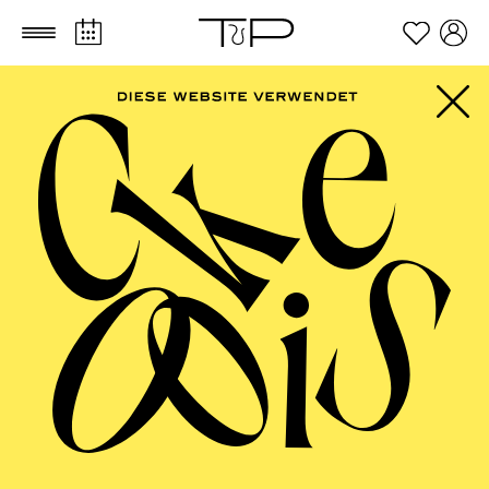
Zum Hauptinhalt springen
Zum Footer springen
Werke von Ludwig van Beethoven, Pjotr I. Tschaikowsky,
Unsuk Chin
TICKETS
FILTER
85,00
75,00
55,00
40,00
25,00
-
€
Die Veranstaltung ist vom Angebot der TUPcard ausgeschlossen.
JANUAR 2027
ESSENER PHILHARMONIKER
Freitag
01.01.2027
18:00 - 19:30