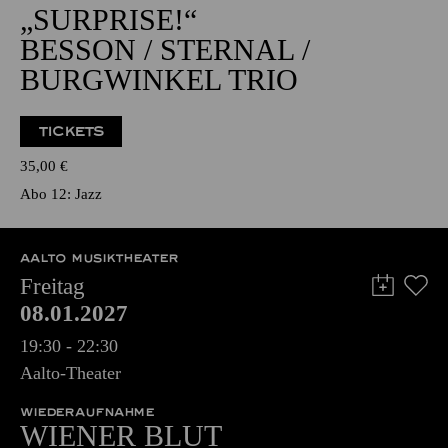
NATIONAL-BANK Pavillon
JAZZ
„SURPRISE!“
BESSON / STERNAL /
BURGWINKEL TRIO
TICKETS
35,00
€
Abo 12: Jazz
AALTO MUSIKTHEATER
Freitag
08.01.2027
19:30 - 22:30
Aalto-Theater