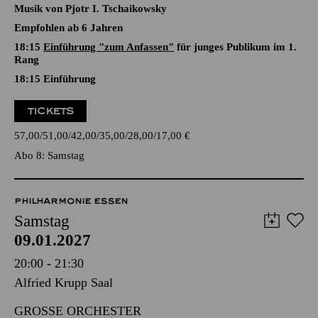
EINE WEIHNACHTSGESCHICHTE
Ballett in zwei Akten von Youri Vámos nach Charles Dickens
und E. T. A Hoffmann
Musik von Pjotr I. Tschaikowsky
Empfohlen ab 6 Jahren
18:15
Einführung "zum Anfassen"
für junges Publikum im 1.
Rang
18:15
Einführung
TICKETS
57,00
51,00
42,00
35,00
28,00
17,00
€
Abo 8: Samstag
PHILHARMONIE ESSEN
Samstag
09.01.2027
20:00 - 21:30