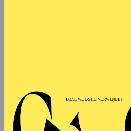
Alfried Krupp Saal
Veranst
Essen
Sc
V
Die N
Oktobe