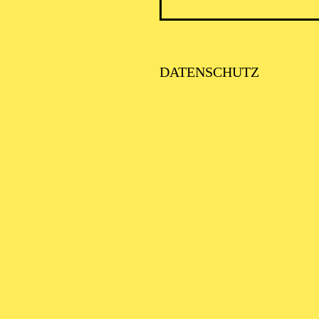
HOVEN-JUBILÄUM 2027 · KAMMERMUSIK
ERBSTKONZERT FÜR
NIOR*INNEN
DATENSCHUTZ
von Bedrich Smetana, Ludwig van Beethoven
alter: Eine Kooperation der Philharmonie Essen mit dem Regionalb
Pflege und Demenz Region Westliches Ruhrgebiet
HOVEN-JUBILÄUM 2027 · KLAVIER
OR LEVIT
LES BEETHOVEN I