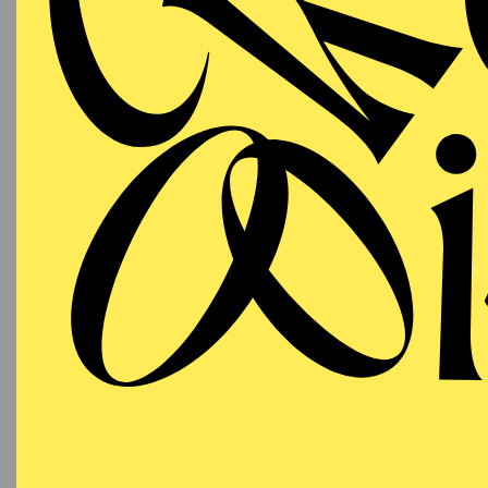
PHILHARMONIE ESSEN
Freitag
06.11.2026
NOW!
BE
21:30 - 23:00
Werke 
NATIONAL-BANK Pavillon
PHILHARMONIE ESSEN
Sonntag
29.11.2026
BEET
KERZ
60
17:00 - 19:00
B
Alfried Krupp Saal