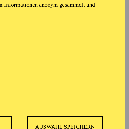
em Informationen anonym gesammelt und
AUSVERKAUFT
Restkarten ggf. an der Abendkasse
üro
N
AUSWAHL SPEICHERN