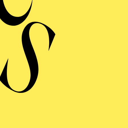
 TRANSZENDENZ · BEETHOVEN-JUBILÄUM 202
ETHOVEN ELECTRIC
von Jonty Harrison, Ludger Brümmer, Pierre Henry
HOVEN-JUBILÄUM 2027 · ALTE MUSIK BEI
ENSCHEIN · KLAVIER
 BOHNEN FÜR
EETHOVEN