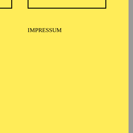
TICKETS
12,00
€
IMPRESSUM
üro
TICKETS
105,00
85,00
65,00
45,00
25,00
-
€
Abo 6: Piano Recital