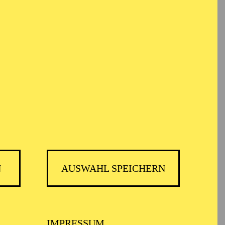
em Informationen anonym gesammelt und
Vorverkauf startet demnächst
Die Veranstaltung ist vom Angebot der
TUPcard ausgeschlossen.
N
AUSWAHL SPEICHERN