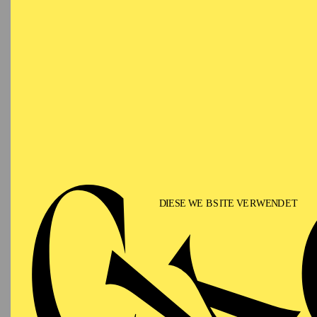
Mittwoch
02.12.2026
GROS
EI
FA
19:00 - 21:00
Alfried Krupp Saal
Werke 
Manuel
AALTO MUSIKTHEATER
Mittwoch
02.12.2026
A
Musical
19:30 - 22:30
Musik 
Howard
Aalto-Theater
Weidma
18:45
E