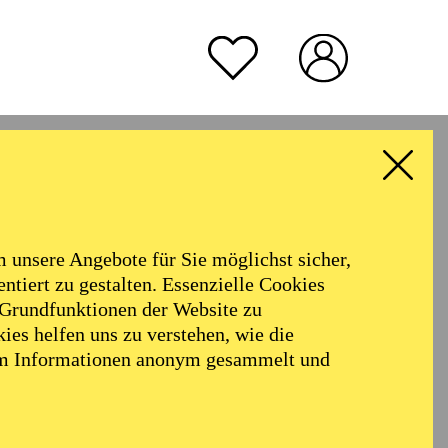
Familientickets
erhältlich (begrenztes
Kontingent)
udwig
TICKETS
rmoniker
Philharmonie
57,00
51,00
42,00
35,00
28,00
17,00
€
offmann
Alter
unsere Angebote für Sie möglichst sicher,
ALLE FILTER LÖSCHEN
ntiert zu gestalten. Essenzielle Cookies
 Grundfunktionen der Website zu
ies helfen uns zu verstehen, wie die