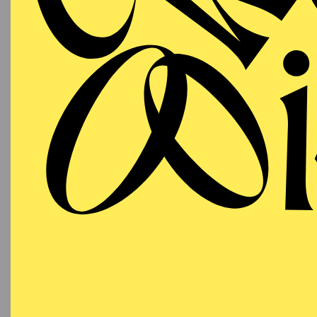
PHILHARMONIE ESSEN
Donnerstag
03.12.2026
PHIL
"H
KL
09:30 - 10:15
NATIONAL-BANK Pavillon
Für Bab
PHILHARMONIE ESSEN
Donnerstag
03.12.2026
PHIL
"H
KL
11:30 - 12:15