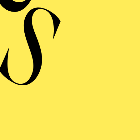
HARMONIE ENTDECKEN · BABYKONZERT
ÖR MAL, WIE DAS
INGT" I
ys bis 1 Jahr
HARMONIE ENTDECKEN · BABYKONZERT
ÖR MAL, WIE DAS
INGT" I