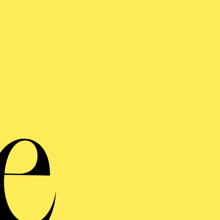
SE STIMMEN
N LIEDERABEND MIT
TMA SAID
von Felix Mendelssohn Bartholdy, Franz Schubert, Johannes Brahms
 de Falla, Robert Schumann
NYTHING GOES
 in 2 Akten von Cole Porter
und Gesangstexte von Cole Porter, Buch von Guy Bolton, P.G. Wode
 Lindsay und Russel Crouse, Neufassung von Timothy Crouse und 
n, deutsche Fassung von Niklas Wagner und Roman Hinze
inführung