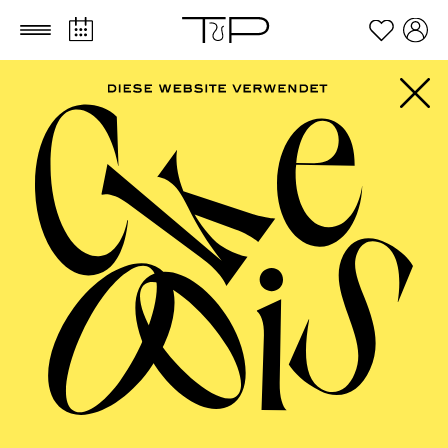
Zum Hauptinhalt springen
Zum Footer springen
FILTER
SEPTEMBER 2026
PHILHARMONIE ESSEN
Freitag
04.09.2026
20:00 - 23:00
Alfried Krupp Saal
HÖHNER CLASSIC