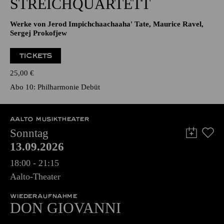
STREICHQUARTETT
Werke von Jerod Impichchaachaaha' Tate, Maurice Ravel,
Sergej Prokofjew
TICKETS
25,00
€
Abo 10: Philharmonie Debüt
AALTO MUSIKTHEATER
Sonntag
13.09.2026
18:00 - 21:15
Aalto-Theater
WIEDERAUFNAHME
DON GIO­VANNI