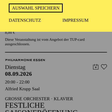
AUSWAHL SPEICHERN
Veranstalter: Eine Kooperationsveranstaltung mit der Stadt
Essen
DATENSCHUTZ
IMPRESSUM
TICKETS
8,00
€
Diese Veranstaltung ist vom Angebot der TUP-card
ausgeschlossen.
PHILHARMONIE ESSEN
Dienstag
08.09.2026
20:00 - 22:00
Alfried Krupp Saal
GROSSE ORCHESTER · KLAVIER
FESTLICHE