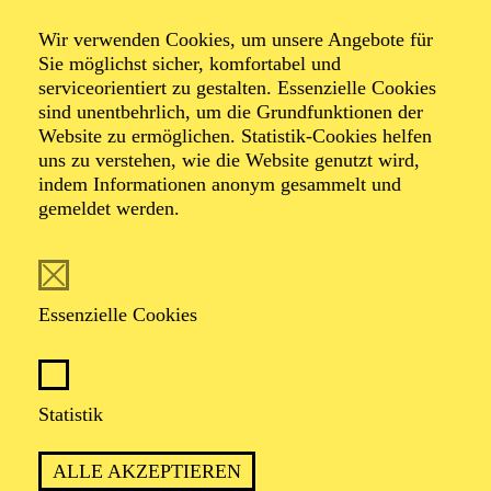
Veranstalter: Theater-, Konzert- u. Gastspieldirektion OTTO
Wir verwenden Cookies, um unsere Angebote für
HOFNER GMBH
Sie möglichst sicher, komfortabel und
serviceorientiert zu gestalten. Essenzielle Cookies
TICKETS
sind unentbehrlich, um die Grundfunktionen der
Website zu ermöglichen. Statistik-Cookies helfen
-
55,20
52,70
€
uns zu verstehen, wie die Website genutzt wird,
Die Veranstaltung ist vom Angebot der TUPcard ausgeschlossen.
indem Informationen anonym gesammelt und
gemeldet werden.
SCHAUSPIEL ESSEN
Samstag
05.09.2026
Essenzielle Cookies
19:30 - 21:30
Grillo-Theater
BLICK AUF DEN IRAN –
Statistik
STIMMEN ZUR AKTUELLEN
ALLE AKZEPTIEREN
LAGE