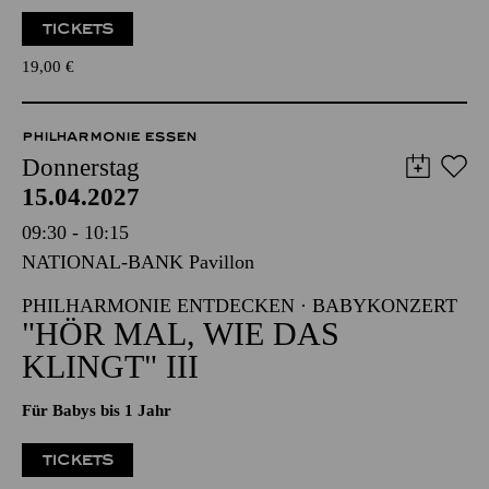
Werke von Carl Maria von Weber, Sergej Prokofjew
Veranstalter: Eine Kooperation der Philharmonie Essen mit
dem Westdeutschen Rundfunk Köln
TICKETS
19,00
€
PHILHARMONIE ESSEN
Donnerstag
15.04.2027
09:30 - 10:15
NATIONAL-BANK Pavillon
PHILHARMONIE ENTDECKEN · BABYKONZERT
"HÖR MAL, WIE DAS
KLINGT" III
Für Babys bis 1 Jahr