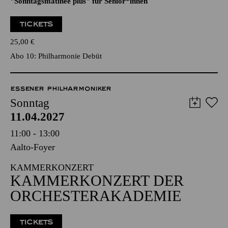
"ALL THE OTHERS"
Künstlergespräch im Anschluss an das Konzert
"Sonntagsmatinee plus" für Senior*innen
TICKETS
25,00
€
Abo 10: Philharmonie Debüt
ESSENER PHILHARMONIKER
Sonntag
11.04.2027
11:00 - 13:00
Aalto-Foyer
KAMMERKONZERT
KAMMERKONZERT DER
ORCHESTERAKADEMIE