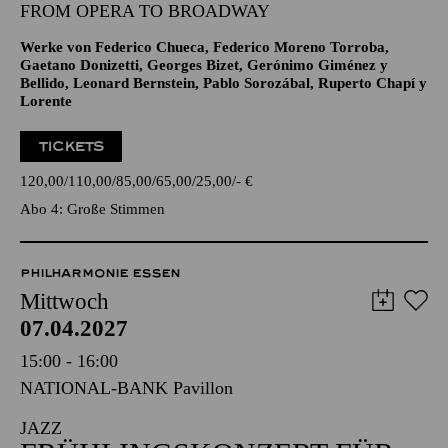
GROSSE STIMMEN · ENTERTAINMENT
JONATHAN TETELMAN
FROM OPERA TO BROADWAY
Werke von Federico Chueca, Federico Moreno Torroba,
Gaetano Donizetti, Georges Bizet, Gerónimo Giménez y
Bellido, Leonard Bernstein, Pablo Sorozábal, Ruperto Chapí y
Lorente
TICKETS
120,00
110,00
85,00
65,00
25,00
-
€
Abo 4: Große Stimmen
PHILHARMONIE ESSEN
Mittwoch
07.04.2027
15:00 - 16:00