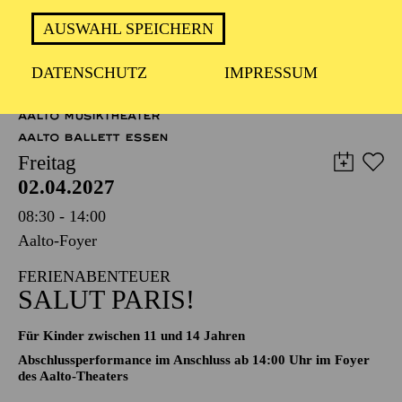
Operette in drei Akten von Johann Strauß
Zusammengestellt, bearbeitet und ergänzt von Adolf Müller
AUSWAHL SPEICHERN
junior; Libretto von Viktor Léon und Leo Stein
DATENSCHUTZ
IMPRESSUM
TICKETS
51,00
45,00
35,00
30,00
23,00
11,00
€
AALTO MUSIKTHEATER
AALTO BALLETT ESSEN
Freitag
02.04.2027
08:30 - 14:00
Aalto-Foyer
FERIENABENTEUER
SALUT PARIS!
Für Kinder zwischen 11 und 14 Jahren