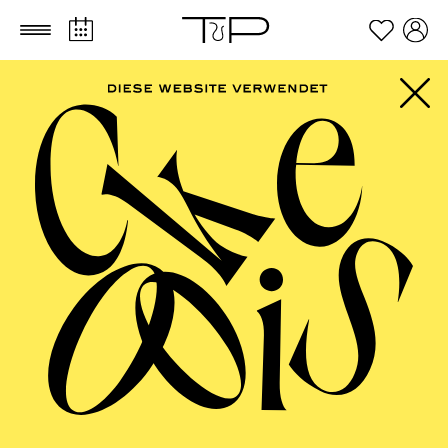
Zum Hauptinhalt springen
Zum Footer springen
Für Kinder zwischen 11 und 14 Jahren
TICKETS
FILTER
40,00
€
Der Ticketkauf berechtigt für die Teilnahme am gesamten
Workshop vom 30.03. - 02.04.2027.
APRIL 2027
AALTO MUSIKTHEATER
AALTO BALLETT ESSEN
Donnerstag
01.04.2027