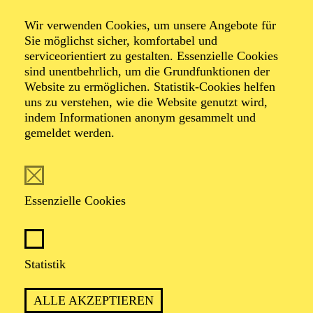
08:30 - 14:00
Aalto-Foyer
Wir verwenden Cookies, um unsere Angebote für
Sie möglichst sicher, komfortabel und
FERIENABENTEUER
serviceorientiert zu gestalten. Essenzielle Cookies
SALUT PARIS!
sind unentbehrlich, um die Grundfunktionen der
Website zu ermöglichen. Statistik-Cookies helfen
Für Kinder zwischen 11 und 14 Jahren
uns zu verstehen, wie die Website genutzt wird,
indem Informationen anonym gesammelt und
Der Ticketkauf am 30.03.2027 berechtigt für die Teilnahme am
gemeldet werden.
gesamten Workshop vom 30.03. - 02.04.2027.
AALTO MUSIKTHEATER
Donnerstag
Essenzielle Cookies
01.04.2027
19:30 - 22:30
Aalto-Theater
Statistik
WIENER BLUT
ALLE AKZEPTIEREN