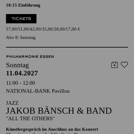
Oper in drei Akten von Outi Tarkiainen
Libretto von Aleksi Barrière nach dem Roman "Halla Helle"
von Niillas Holmberg
18:15
Einführung
TICKETS
57,00
51,00
42,00
35,00
28,00
17,00
€
Abo 8: Samstag
PHILHARMONIE ESSEN
Sonntag
11.04.2027
11:00 - 12:00
NATIONAL-BANK Pavillon
JAZZ
JAKOB BÄNSCH & BAND