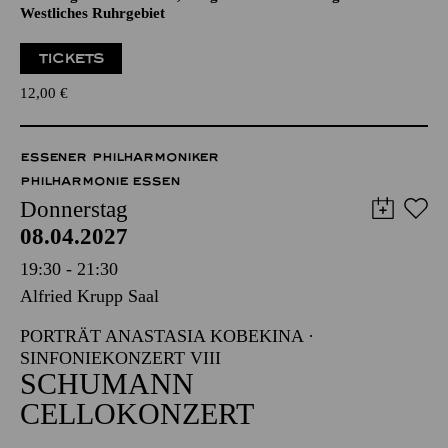
Veranstalter: Eine Kooperation der Philharmonie Essen mit
dem Regionalbüro Alter, Pflege und Demenz Region
Westliches Ruhrgebiet
TICKETS
12,00
€
ESSENER PHILHARMONIKER
PHILHARMONIE ESSEN
Donnerstag
08.04.2027
19:30 - 21:30
Alfried Krupp Saal
PORTRÄT ANASTASIA KOBEKINA ·
SINFONIEKONZERT VIII
SCHUMANN