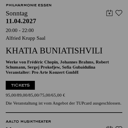
57,00
51,00
42,00
35,00
28,00
17,00
€
PHILHARMONIE ESSEN
Sonntag
11.04.2027
20:00 - 22:00
Alfried Krupp Saal
KHATIA BUNIATISHVILI
Werke von Frédéric Chopin, Johannes Brahms, Robert
Schumann, Sergej Prokofjew, Sofia Gubaidulina
Veranstalter: Pro Arte Konzert GmbH
TICKETS
95,00
89,00
85,00
75,00
65,00
€
Die Veranstaltung ist vom Angebot der TUPcard ausgeschlossen.