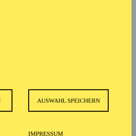
em Informationen anonym gesammelt und
Der Ticketkauf am 30.03.2027
berechtigt für die Teilnahme am
gesamten Workshop vom 30.03. -
02.04.2027.
N
AUSWAHL SPEICHERN