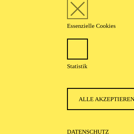
Website genutzt wird, ind
gemeldet werden.
APRIL 2027
Essenzielle Cookies
IENABENTEUER
LUT PARIS!
Statistik
der zwischen 11 und 14 Jahren
ALLE AKZEPTIERE