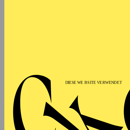
Freitag
02.04.2027
DE
N
19:30 - 21:30
Ballet
Aalto-Theater
Musik 
Schosta
AALTO MUSIKTHEATER
ESSENER PHILHARMONIKER
Samstag
03.04.2027
PR
M
19:00
FR
Aalto-Theater