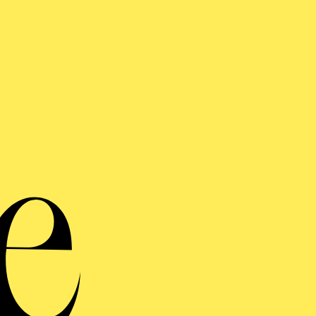
R GLÖCKNER­ VON
OTRE-DAME
t in zwei Akten von Armen Hakobyan
von Erich Wolfgang Korngold, Sergej Rachmaninow, Dmitri
kowitsch, Franz Schreker u. a.
IMAVERA - EIN
USIKALISCHER
ÜHLINGSGRUSS