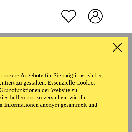
TICKETS
51,00
45,00
35,00
30,00
23,00
11,00
€
house,
John
rmoniker
Philharmonie
TICKETS
Alter
40,00
€
unsere Angebote für Sie möglichst sicher,
ALLE FILTER LÖSCHEN
Der Ticketkauf berechtigt für die
ntiert zu gestalten. Essenzielle Cookies
Teilnahme am gesamten Workshop
 Grundfunktionen der Website zu
vom 30.03. - 02.04.2027.
ies helfen uns zu verstehen, wie die