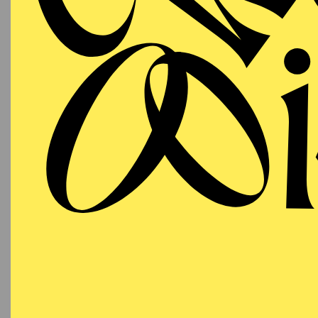
AALTO MUSIKTHEATER
AALTO BALLETT ESSEN
Sonntag
04.04.2027
A
Lernen 
13:00 - 14:30
Aalto-Foyer
AALTO BALLETT ESSEN
Sonntag
04.04.2027
DE