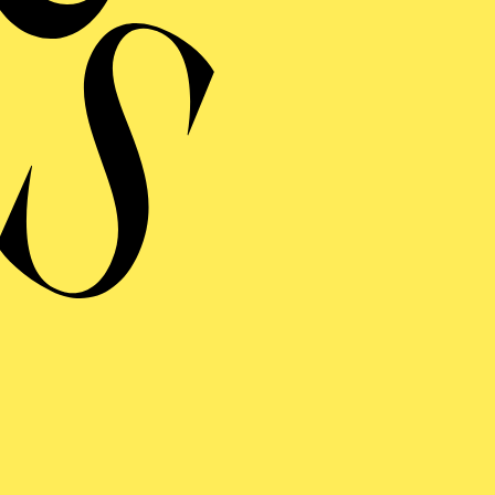
RCHITEKTUR­FÜHRUNG
Sie Alvar Aaltos "humane Architektur" kennen!
R GLÖCKNER­ VON