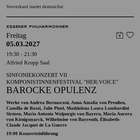
Szenisches Projekt im Rahmen des Komponistinnenfestivals
her:voice
Vorverkauf startet demnächst
ESSENER PHILHARMONIKER
Freitag
05.03.2027
19:30 - 21:30
Alfried Krupp Saal
SINFONIEKONZERT VII ·
KOMPONISTINNENFESTIVAL "HER:VOICE"
BAROCKE OPULENZ
Werke von Andrea Bernasconi, Anna Amalia von Preußen,
Camilla de Rossi, Julie Pinel, Maddalena Laura Lombardini
Sirmen, Maria Antonia Walpurgis von Bayern, Maria Aurora
von Königsmarck, Wilhelmine von Bayreuth, Élisabeth-