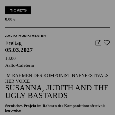
Zweistündiger öffentlicher Rundgang durch das Aalto-Theater
mit Blick hinter die Kulissen
TICKETS
8,00
€
AALTO MUSIKTHEATER
Freitag
05.03.2027
18:00
Aalto-Cafeteria
IM RAHMEN DES KOMPONISTINNENFESTIVALS
HER:VOICE
SUSANNA, JUDITH AND THE
UGLY BASTARDS