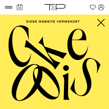
Zum Hauptinhalt springen
Zum Footer springen
Dramma giocoso in zwei Akten von Gioacchino Rossini
Libretto von Jacopo Ferretti
TICKETS
FILTER
57,00
51,00
42,00
35,00
28,00
17,00
€
Abo 9: Sonntag
MÄRZ 2027
PHILHARMONIE ESSEN
Montag
01.03.2027
10:00 - 10:45