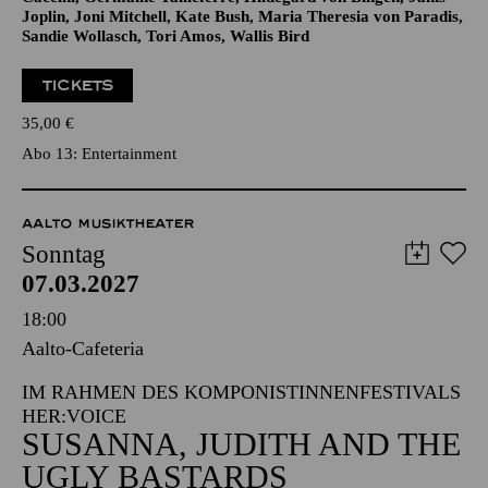
Werke von Amy Beach, Anohni, Billie Holiday, Björk, Carole
King, Clara Schumann, Elena Kats-Chernin, Enya, Francesca
Caccini, Germaine Tailleferre, Hildegard von Bingen, Janis
Joplin, Joni Mitchell, Kate Bush, Maria Theresia von Paradis,
Sandie Wollasch, Tori Amos, Wallis Bird
TICKETS
35,00
€
Abo 13: Entertainment
AALTO MUSIKTHEATER
Sonntag
07.03.2027
18:00
Aalto-Cafeteria
IM RAHMEN DES KOMPONISTINNENFESTIVALS
HER:VOICE