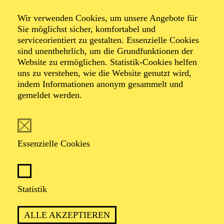
NATIONAL-BANK Pavillon
Wir verwenden Cookies, um unsere Angebote für
PHILHARMONIE ENTDECKEN ·
Sie möglichst sicher, komfortabel und
KINDERKONZERT
serviceorientiert zu gestalten. Essenzielle Cookies
ABENTEUER MUSIK
sind unentbehrlich, um die Grundfunktionen der
EINE WELTMUSIK-REISE
Website zu ermöglichen. Statistik-Cookies helfen
uns zu verstehen, wie die Website genutzt wird,
Für Kinder von 3 bis 6 Jahren
indem Informationen anonym gesammelt und
gemeldet werden.
TICKETS
12,00
€
Essenzielle Cookies
AALTO MUSIKTHEATER
AALTO BALLETT ESSEN
Mittwoch
Statistik
03.03.2027
15:30 - 17:30
ALLE AKZEPTIEREN