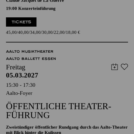
Camilla de Rossi, Julie Pinel, Maddalena Laura Lombardini
Sirmen, Maria Antonia Walpurgis von Bayern, Maria Aurora
von Königsmarck, Wilhelmine von Bayreuth, Élisabeth-
Claude Jacquet de La Guerre
19:00 Konzerteinführung
TICKETS
45,00
40,00
34,00
30,00
22,00
18,00
€
AALTO MUSIKTHEATER
AALTO BALLETT ESSEN
Freitag
05.03.2027
15:30 - 17:30
Aalto-Foyer
ÖFFENTLICHE THEATER­
FÜHRUNG