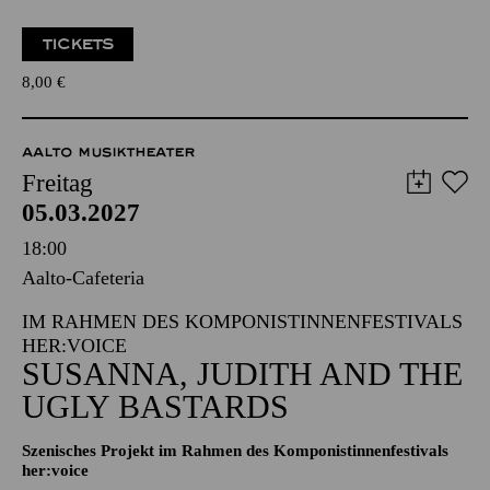
Zweistündiger öffentlicher Rundgang durch das Aalto-Theater
mit Blick hinter die Kulissen
TICKETS
8,00
€
AALTO MUSIKTHEATER
Freitag
05.03.2027
18:00
Aalto-Cafeteria
IM RAHMEN DES KOMPONISTINNENFESTIVALS
HER:VOICE
SUSANNA, JUDITH AND THE
UGLY BASTARDS