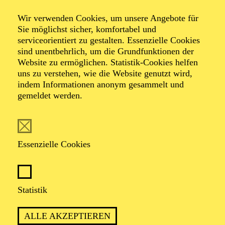
NATIONAL-BANK Pavillon
Wir verwenden Cookies, um unsere Angebote für
PHILHARMONIE ENTDECKEN ·
Sie möglichst sicher, komfortabel und
KINDERKONZERT
serviceorientiert zu gestalten. Essenzielle Cookies
ABENTEUER MUSIK
sind unentbehrlich, um die Grundfunktionen der
EINE WELTMUSIK-REISE
Website zu ermöglichen. Statistik-Cookies helfen
uns zu verstehen, wie die Website genutzt wird,
Für Kinder von 3 bis 6 Jahren
indem Informationen anonym gesammelt und
gemeldet werden.
TICKETS
12,00
€
Essenzielle Cookies
AALTO MUSIKTHEATER
AALTO BALLETT ESSEN
Mittwoch
Statistik
03.03.2027
15:30 - 17:30
ALLE AKZEPTIEREN