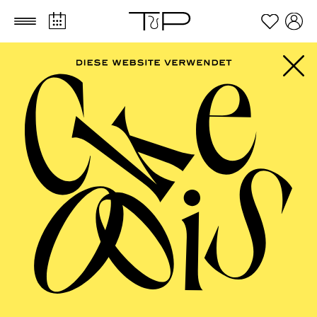
Zum Hauptinhalt springen
Zum Footer springen
Dramma giocoso in zwei Akten von Gioacchino Rossini
Libretto von Jacopo Ferretti
TICKETS
FILTER
57,00
51,00
42,00
35,00
28,00
17,00
€
Abo 9: Sonntag
MÄRZ 2027
PHILHARMONIE ESSEN
Montag
01.03.2027
10:00 - 10:45