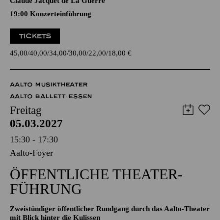
Camilla de Rossi, Julie Pinel, Maddalena Laura Lombardini
Sirmen, Maria Antonia Walpurgis von Bayern, Maria Aurora
von Königsmarck, Wilhelmine von Bayreuth, Élisabeth-
Claude Jacquet de La Guerre
19:00 Konzerteinführung
TICKETS
45,00
40,00
34,00
30,00
22,00
18,00
€
AALTO MUSIKTHEATER
AALTO BALLETT ESSEN
Freitag
05.03.2027
15:30 - 17:30
Aalto-Foyer
ÖFFENTLICHE THEATER­
FÜHRUNG