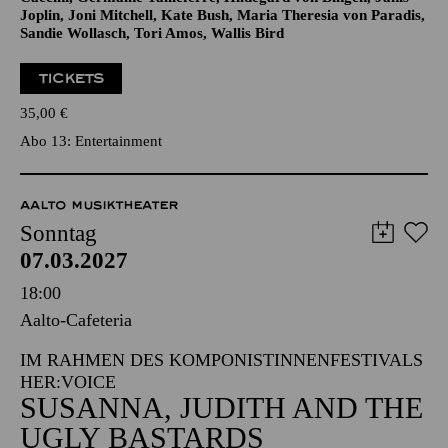
Werke von Amy Beach, Anohni, Billie Holiday, Björk, Carole
King, Clara Schumann, Elena Kats-Chernin, Enya, Francesca
Caccini, Germaine Tailleferre, Hildegard von Bingen, Janis
Joplin, Joni Mitchell, Kate Bush, Maria Theresia von Paradis,
Sandie Wollasch, Tori Amos, Wallis Bird
TICKETS
35,00
€
Abo 13: Entertainment
AALTO MUSIKTHEATER
Sonntag
07.03.2027
18:00
Aalto-Cafeteria
IM RAHMEN DES KOMPONISTINNENFESTIVALS
HER:VOICE