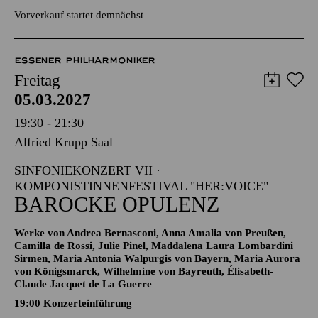
Szenisches Projekt im Rahmen des Komponistinnenfestivals
her:voice
Vorverkauf startet demnächst
ESSENER PHILHARMONIKER
Freitag
05.03.2027
19:30 - 21:30
Alfried Krupp Saal
SINFONIEKONZERT VII ·
KOMPONISTINNENFESTIVAL "HER:VOICE"
BAROCKE OPULENZ
Werke von Andrea Bernasconi, Anna Amalia von Preußen,
Camilla de Rossi, Julie Pinel, Maddalena Laura Lombardini
Sirmen, Maria Antonia Walpurgis von Bayern, Maria Aurora
von Königsmarck, Wilhelmine von Bayreuth, Élisabeth-