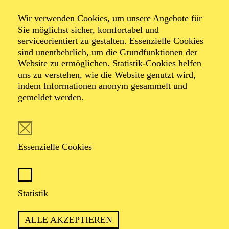
Veranstalter: Theater-, Konzert- u. Gastspieldirektion OTTO
Wir verwenden Cookies, um unsere Angebote für
HOFNER GMBH
Sie möglichst sicher, komfortabel und
serviceorientiert zu gestalten. Essenzielle Cookies
TICKETS
sind unentbehrlich, um die Grundfunktionen der
Website zu ermöglichen. Statistik-Cookies helfen
-
55,20
52,70
€
uns zu verstehen, wie die Website genutzt wird,
Die Veranstaltung ist vom Angebot der TUPcard ausgeschlossen.
indem Informationen anonym gesammelt und
gemeldet werden.
SCHAUSPIEL ESSEN
Samstag
05.09.2026
Essenzielle Cookies
19:30 - 21:30
Grillo-Theater
BLICK AUF DEN IRAN –
Statistik
STIMMEN ZUR AKTUELLEN
ALLE AKZEPTIEREN
LAGE