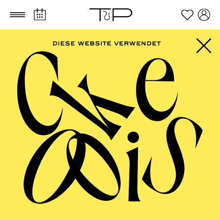
Zum Hauptinhalt springen
Zum Footer springen
FILTER
SEPTEMBER 2026
PHILHARMONIE ESSEN
Freitag
04.09.2026
20:00 - 23:00
Alfried Krupp Saal
HÖHNER CLASSIC