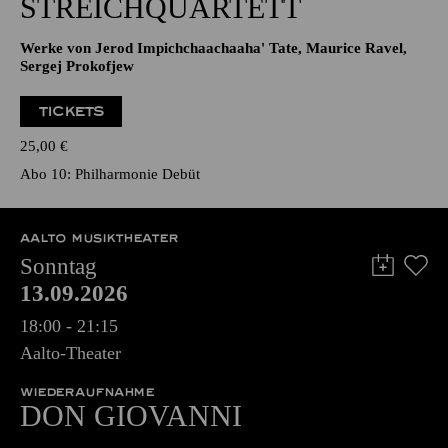
STREICHQUARTETT
Werke von Jerod Impichchaachaaha' Tate, Maurice Ravel,
Sergej Prokofjew
TICKETS
25,00
€
Abo 10: Philharmonie Debüt
AALTO MUSIKTHEATER
Sonntag
13.09.2026
18:00 - 21:15
Aalto-Theater
WIEDERAUFNAHME
DON GIO­VANNI