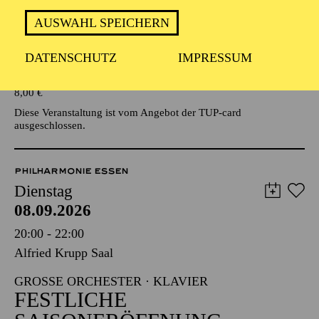
AUSWAHL SPEICHERN
Veranstalter: Eine Kooperationsveranstaltung mit der Stadt
Essen
DATENSCHUTZ
IMPRESSUM
TICKETS
8,00
€
Diese Veranstaltung ist vom Angebot der TUP-card
ausgeschlossen.
PHILHARMONIE ESSEN
Dienstag
08.09.2026
20:00 - 22:00
Alfried Krupp Saal
GROSSE ORCHESTER · KLAVIER
FESTLICHE