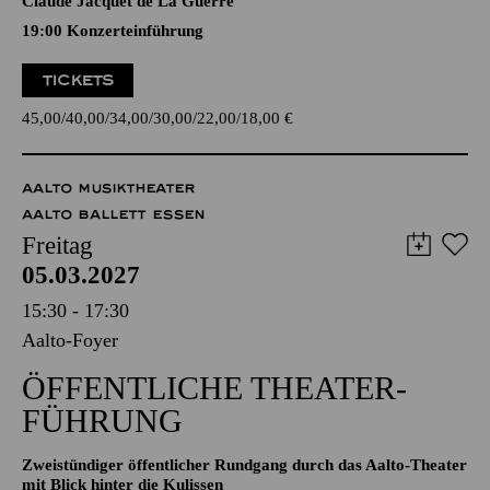
Camilla de Rossi, Julie Pinel, Maddalena Laura Lombardini
Sirmen, Maria Antonia Walpurgis von Bayern, Maria Aurora
von Königsmarck, Wilhelmine von Bayreuth, Élisabeth-
Claude Jacquet de La Guerre
19:00 Konzerteinführung
TICKETS
45,00
40,00
34,00
30,00
22,00
18,00
€
AALTO MUSIKTHEATER
AALTO BALLETT ESSEN
Freitag
05.03.2027
15:30 - 17:30
Aalto-Foyer
ÖFFENTLICHE THEATER­
FÜHRUNG