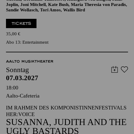
Werke von Amy Beach, Anohni, Billie Holiday, Björk, Carole
King, Clara Schumann, Elena Kats-Chernin, Enya, Francesca
Caccini, Germaine Tailleferre, Hildegard von Bingen, Janis
Joplin, Joni Mitchell, Kate Bush, Maria Theresia von Paradis,
Sandie Wollasch, Tori Amos, Wallis Bird
TICKETS
35,00
€
Abo 13: Entertainment
AALTO MUSIKTHEATER
Sonntag
07.03.2027
18:00
Aalto-Cafeteria
IM RAHMEN DES KOMPONISTINNENFESTIVALS
HER:VOICE