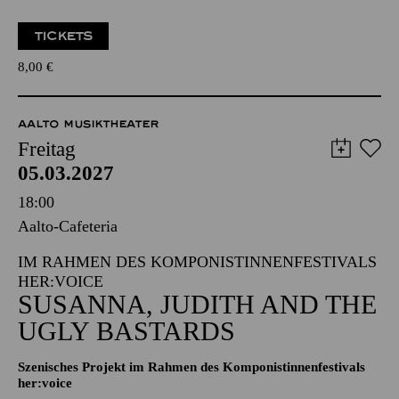
Zweistündiger öffentlicher Rundgang durch das Aalto-Theater
mit Blick hinter die Kulissen
TICKETS
8,00
€
AALTO MUSIKTHEATER
Freitag
05.03.2027
18:00
Aalto-Cafeteria
IM RAHMEN DES KOMPONISTINNENFESTIVALS
HER:VOICE
SUSANNA, JUDITH AND THE
UGLY BASTARDS