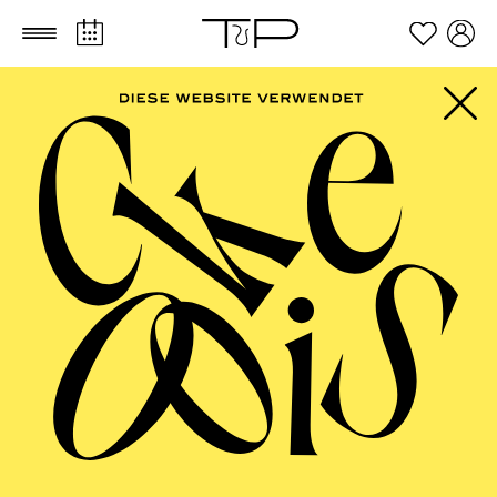
Zum Hauptinhalt springen
Zum Footer springen
Dramma giocoso in zwei Akten von Gioacchino Rossini
Libretto von Jacopo Ferretti
TICKETS
FILTER
57,00
51,00
42,00
35,00
28,00
17,00
€
Abo 9: Sonntag
MÄRZ 2027
PHILHARMONIE ESSEN
Montag
01.03.2027
10:00 - 10:45