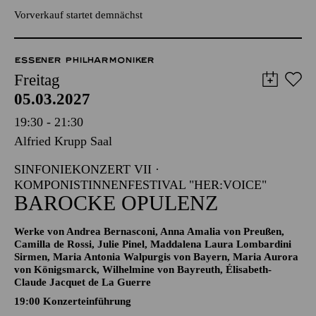
Szenisches Projekt im Rahmen des Komponistinnenfestivals
her:voice
Vorverkauf startet demnächst
ESSENER PHILHARMONIKER
Freitag
05.03.2027
19:30 - 21:30
Alfried Krupp Saal
SINFONIEKONZERT VII ·
KOMPONISTINNENFESTIVAL "HER:VOICE"
BAROCKE OPULENZ
Werke von Andrea Bernasconi, Anna Amalia von Preußen,
Camilla de Rossi, Julie Pinel, Maddalena Laura Lombardini
Sirmen, Maria Antonia Walpurgis von Bayern, Maria Aurora
von Königsmarck, Wilhelmine von Bayreuth, Élisabeth-