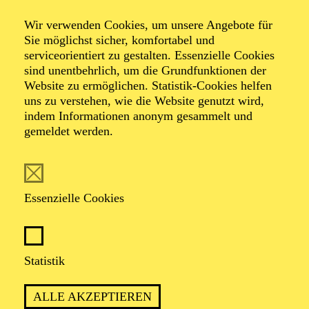
NATIONAL-BANK Pavillon
Wir verwenden Cookies, um unsere Angebote für
PHILHARMONIE ENTDECKEN ·
Sie möglichst sicher, komfortabel und
KINDERKONZERT
serviceorientiert zu gestalten. Essenzielle Cookies
ABENTEUER MUSIK
sind unentbehrlich, um die Grundfunktionen der
EINE WELTMUSIK-REISE
Website zu ermöglichen. Statistik-Cookies helfen
uns zu verstehen, wie die Website genutzt wird,
Für Kinder von 3 bis 6 Jahren
indem Informationen anonym gesammelt und
gemeldet werden.
TICKETS
12,00
€
Essenzielle Cookies
AALTO MUSIKTHEATER
AALTO BALLETT ESSEN
Mittwoch
Statistik
03.03.2027
15:30 - 17:30
ALLE AKZEPTIEREN