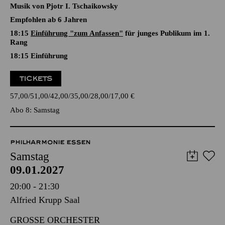
EINE WEIHNACHTSGESCHICHTE
Ballett in zwei Akten von Youri Vámos nach Charles Dickens
und E. T. A Hoffmann
Musik von Pjotr I. Tschaikowsky
Empfohlen ab 6 Jahren
18:15
Einführung "zum Anfassen"
für junges Publikum im 1.
Rang
18:15
Einführung
TICKETS
57,00
51,00
42,00
35,00
28,00
17,00
€
Abo 8: Samstag
PHILHARMONIE ESSEN
Samstag
09.01.2027
20:00 - 21:30