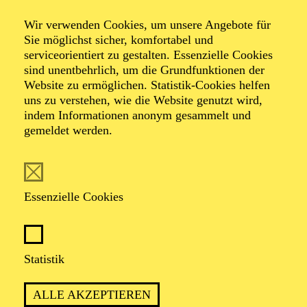
Alfried Krupp Saal
Wir verwenden Cookies, um unsere Angebote für
NEUJAHRSKONZERT DER
Sie möglichst sicher, komfortabel und
ESSENER
serviceorientiert zu gestalten. Essenzielle Cookies
sind unentbehrlich, um die Grundfunktionen der
PHILHARMONIKER
Website zu ermöglichen. Statistik-Cookies helfen
uns zu verstehen, wie die Website genutzt wird,
TICKETS
indem Informationen anonym gesammelt und
gemeldet werden.
74,00
69,00
55,00
41,00
36,00
19,00
€
Die Veranstaltung ist vom Angebot der TUPcard ausgeschlossen.
Essenzielle Cookies
AALTO MUSIKTHEATER
Samstag
02.01.2027
19:00 - 21:30
Statistik
Aalto-Theater
ALLE AKZEPTIEREN