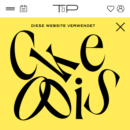
Zum Hauptinhalt springen
Zum Footer springen
Werke von Ludwig van Beethoven, Pjotr I. Tschaikowsky,
Unsuk Chin
TICKETS
FILTER
85,00
75,00
55,00
40,00
25,00
-
€
Die Veranstaltung ist vom Angebot der TUPcard ausgeschlossen.
JANUAR 2027
ESSENER PHILHARMONIKER
Freitag
01.01.2027
18:00 - 19:30