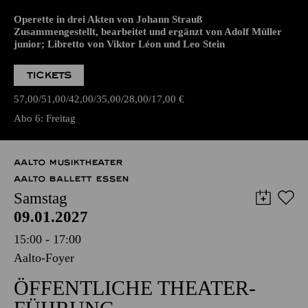
WIEDERAUFNAHME
WIENER BLUT
Operette in drei Akten von Johann Strauß
Zusammengestellt, bearbeitet und ergänzt von Adolf Müller
junior; Libretto von Viktor Léon und Leo Stein
TICKETS
57,00
51,00
42,00
35,00
28,00
17,00
€
Abo 6: Freitag
AALTO MUSIKTHEATER
AALTO BALLETT ESSEN
Samstag
09.01.2027
15:00 - 17:00
Aalto-Foyer