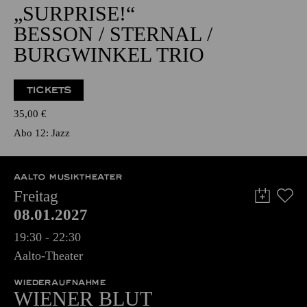
NATIONAL-BANK Pavillon
JAZZ
„SURPRISE!“
BESSON / STERNAL /
BURGWINKEL TRIO
TICKETS
35,00
€
Abo 12: Jazz
AALTO MUSIKTHEATER
Freitag
08.01.2027
19:30 - 22:30
Aalto-Theater