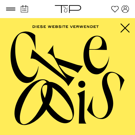
Zum Hauptinhalt springen
Zum Footer springen
Im Anschluss an die Vorstellung findet ein Nachgespräch in
der Cafeteria statt.
TICKETS
FILTER
57,00
51,00
42,00
35,00
28,00
17,00
€
Abo 10: Sonntagnachmittag
FEBRUAR 2027
AALTO MUSIKTHEATER
AALTO BALLETT ESSEN
Mittwoch
03.02.2027