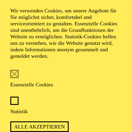
17:30 - 19:00
Aalto-Cafeteria
Wir verwenden Cookies, um unsere Angebote für
Sie möglichst sicher, komfortabel und
AALTO LABS
serviceorientiert zu gestalten. Essenzielle Cookies
JUGENDTREFFS IM AALTO-THEATER
sind unentbehrlich, um die Grundfunktionen der
Website zu ermöglichen. Statistik-Cookies helfen
Für Kinder und Jugendliche von 10 bis 13 Jahren
uns zu verstehen, wie die Website genutzt wird,
indem Informationen anonym gesammelt und
Anmeldung unter
gemeldet werden.
kulturvermittlung@tup-online.de
PHILHARMONIE ESSEN
Donnerstag
Essenzielle Cookies
04.02.2027
11:00 - 12:00
Alfried Krupp Saal
Statistik
PHILHARMONIE ENTDECKEN ·
ALLE AKZEPTIEREN
KOMPOSITIONSPROJEKT