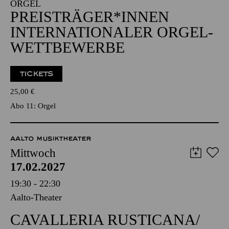
19:00 - 21:00
Alfried Krupp Saal
ORGEL
PREISTRÄGER*­INNEN
INTER­NATIONALER ORGEL­
WETT­BEWERBE
TICKETS
25,00
€
Abo 11: Orgel
AALTO MUSIKTHEATER
Mittwoch
17.02.2027
19:30 - 22:30
Aalto-Theater