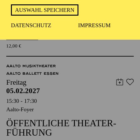
WAS MIR DIE NATUR
AUSWAHL SPEICHERN
ERZÄHLT
KOMPOSITIONSPROJEKT FÜR
DATENSCHUTZ
IMPRESSUM
WEITERFÜHRENDE SCHULEN
Für Jugendliche und Kinder ab 10 Jahren
TICKETS
12,00
€
AALTO MUSIKTHEATER
AALTO BALLETT ESSEN
Freitag
05.02.2027
15:30 - 17:30
Aalto-Foyer