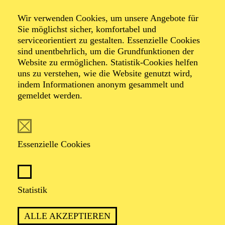
NATIONAL-BANK Pavillon
Wir verwenden Cookies, um unsere Angebote für
BEETHOVEN-JUBILÄUM 2027 · KAMMERMUSIK
Sie möglichst sicher, komfortabel und
RISING CELLO STAR
serviceorientiert zu gestalten. Essenzielle Cookies
sind unentbehrlich, um die Grundfunktionen der
Werke von Ludwig van Beethoven, Sergej Rachmaninow
Website zu ermöglichen. Statistik-Cookies helfen
Künstlergespräch im Anschluss an das Konzert
uns zu verstehen, wie die Website genutzt wird,
"Sonntagsmatinee plus" für Senior*innen
indem Informationen anonym gesammelt und
gemeldet werden.
TICKETS
25,00
€
Abo 10: Philharmonie Debüt
Essenzielle Cookies
AALTO MUSIKTHEATER
Sonntag
Statistik
02.05.2027
11:00 - 12:00
ALLE AKZEPTIEREN
Aalto-Theater