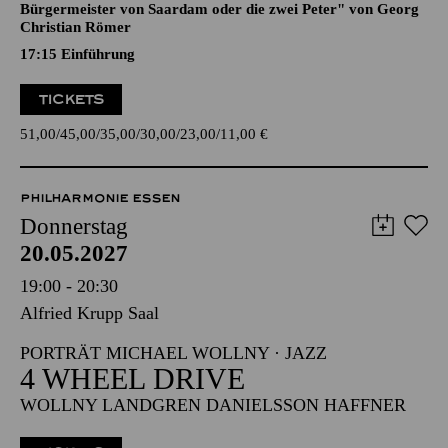
Komische Oper in drei Aufzügen von Albert Lortzing
Dichtung vom Komponisten nach dem Lustspiel "Der
Bürgermeister von Saardam oder die zwei Peter" von Georg
Christian Römer
17:15
Einführung
TICKETS
51,00
45,00
35,00
30,00
23,00
11,00
€
PHILHARMONIE ESSEN
Donnerstag
20.05.2027
19:00 - 20:30
Alfried Krupp Saal
PORTRÄT MICHAEL WOLLNY · JAZZ
4 WHEEL DRIVE