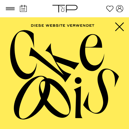
Zum Hauptinhalt springen
Zum Footer springen
FILTER
SEPTEMBER 2026
PHILHARMONIE ESSEN
Freitag
04.09.2026
20:00 - 23:00
Alfried Krupp Saal
HÖHNER CLASSIC