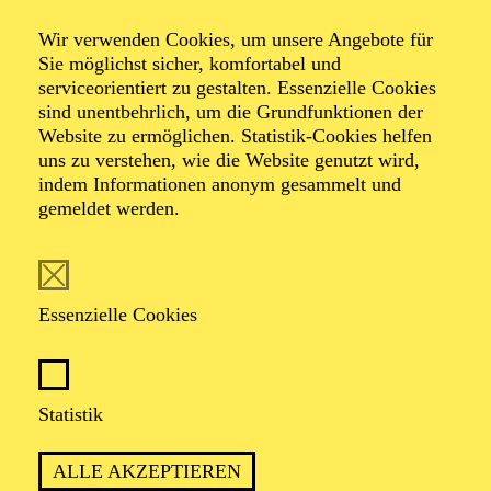
Veranstalter: Theater-, Konzert- u. Gastspieldirektion OTTO
Wir verwenden Cookies, um unsere Angebote für
HOFNER GMBH
Sie möglichst sicher, komfortabel und
serviceorientiert zu gestalten. Essenzielle Cookies
TICKETS
sind unentbehrlich, um die Grundfunktionen der
Website zu ermöglichen. Statistik-Cookies helfen
-
55,20
52,70
€
uns zu verstehen, wie die Website genutzt wird,
Die Veranstaltung ist vom Angebot der TUPcard ausgeschlossen.
indem Informationen anonym gesammelt und
gemeldet werden.
SCHAUSPIEL ESSEN
Samstag
05.09.2026
Essenzielle Cookies
19:30 - 21:30
Grillo-Theater
BLICK AUF DEN IRAN –
Statistik
STIMMEN ZUR AKTUELLEN
ALLE AKZEPTIEREN
LAGE