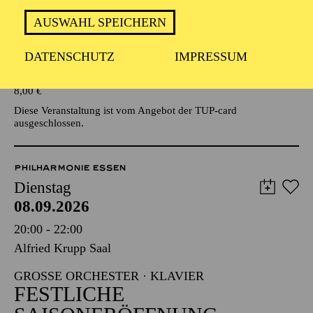
AUSWAHL SPEICHERN
Veranstalter: Eine Kooperationsveranstaltung mit der Stadt
Essen
DATENSCHUTZ
IMPRESSUM
TICKETS
8,00
€
Diese Veranstaltung ist vom Angebot der TUP-card
ausgeschlossen.
PHILHARMONIE ESSEN
Dienstag
08.09.2026
20:00 - 22:00
Alfried Krupp Saal
GROSSE ORCHESTER · KLAVIER
FESTLICHE