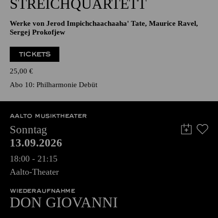
STREICHQUARTETT
Werke von Jerod Impichchaachaaha' Tate, Maurice Ravel,
Sergej Prokofjew
TICKETS
25,00
€
Abo 10: Philharmonie Debüt
AALTO MUSIKTHEATER
Sonntag
13.09.2026
18:00 - 21:15
Aalto-Theater
WIEDERAUFNAHME
DON GIO­VANNI