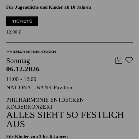
Villiers Stanford, Georg Friedrich Händel, Gustav Holst,
Irving Berlin, Joe Beal, Lee Mendelson, Mel Tormé, Michael
Praetorius, Morten Lauridsen, Ralph Vaughan Williams,
Steve Nelson, The Rescues
Für Jugendliche und Kinder ab 10 Jahren
TICKETS
12,00
€
PHILHARMONIE ESSEN
Sonntag
06.12.2026
11:00 - 12:00
NATIONAL-BANK Pavillon
PHILHARMONIE ENTDECKEN ·
KINDERKONZERT
ALLES SIEHT SO FESTLICH