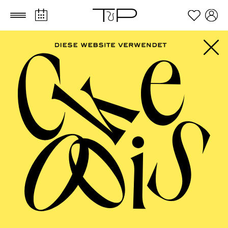
Empfohlen ab 6 Jahren
Zum Hauptinhalt springen
Zum Footer springen
17:15
Einführung "zum Anfassen"
für junges Publikum im 1.
Rang
17:15
Einführung
FILTER
TICKETS
57,00
51,00
42,00
35,00
28,00
17,00
€
DEZEMBER 2026
PHILHARMONIE ESSEN
Dienstag
01.12.2026
20:00 - 22:00