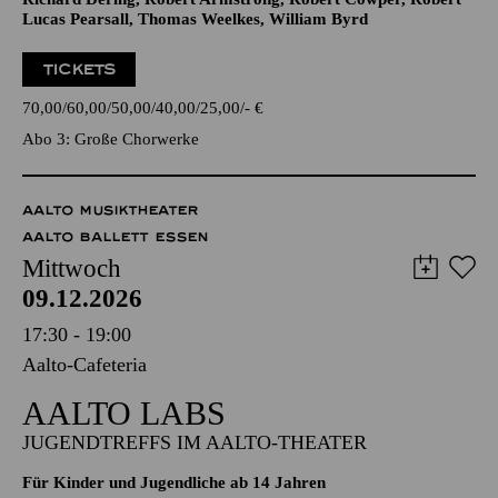
Werke von Anonymus, Giovanni Bassano, Giovanni Pierluigi
da Palestrina, Herbert Howells, Jan Pieterszoon Sweelinck,
Johann Gottfried Walther, John Gardner, Lajos Bárdos,
Richard Dering, Robert Armstrong, Robert Cowper, Robert
Lucas Pearsall, Thomas Weelkes, William Byrd
TICKETS
70,00
60,00
50,00
40,00
25,00
-
€
Abo 3: Große Chorwerke
AALTO MUSIKTHEATER
AALTO BALLETT ESSEN
Mittwoch
09.12.2026
17:30 - 19:00
Aalto-Cafeteria
AALTO LABS