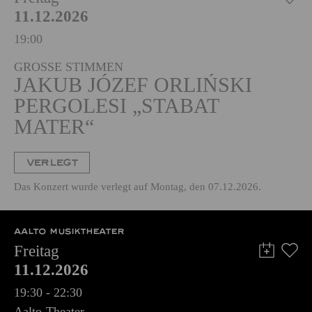
PHILHARMONIE ESSEN
Freitag
11.12.2026
19:00
GROSSE STIMMEN
JAKUB JÓZEF ORLIŃSKI
PERGOLESI „STABAT
MATER“
VERLEGT
Das Konzert wurde verlegt auf Montag, den 07.12.2026.
AALTO MUSIKTHEATER
Freitag