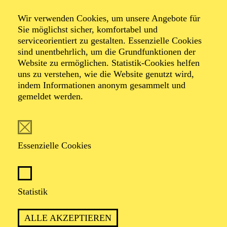
Alfried Krupp Saal
Wir verwenden Cookies, um unsere Angebote für
"AUS DER NEUEN WELT"
Sie möglichst sicher, komfortabel und
ESSENER JUGEND-
serviceorientiert zu gestalten. Essenzielle Cookies
sind unentbehrlich, um die Grundfunktionen der
SYMPHONIE-ORCHESTER
Website zu ermöglichen. Statistik-Cookies helfen
CHRISTIAN VON GEHREN
uns zu verstehen, wie die Website genutzt wird,
indem Informationen anonym gesammelt und
Werke von Antonín Dvorák, Engelbert Humperdinck, Paul
gemeldet werden.
Dukas
Veranstalter: Essener Jugend-Symphonie-Orchester
Vorverkauf startet demnächst
Die Veranstaltung ist vom Angebot der TUPcard ausgeschlossen.
Essenzielle Cookies
PHILHARMONIE ESSEN
Mittwoch
Statistik
02.12.2026
ALLE AKZEPTIEREN
09:30 - 10:15