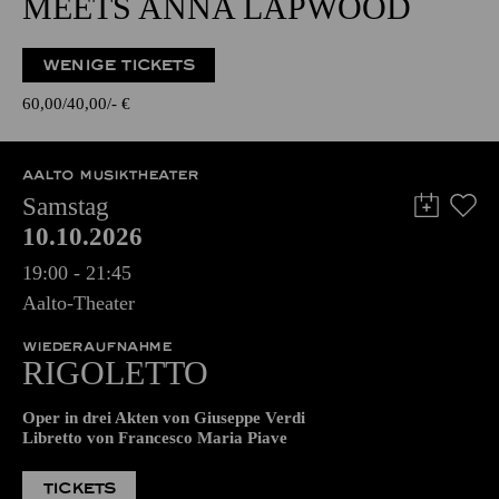
ENTERTAINMENT
TAKEOVER! BY MIKI
MEETS ANNA LAPWOOD
WENIGE TICKETS
60,00
40,00
-
€
AALTO MUSIKTHEATER
Samstag
10.10.2026
19:00 - 21:45
Aalto-Theater
WIEDERAUFNAHME
RIGO­LETTO
Oper in drei Akten von Giuseppe Verdi