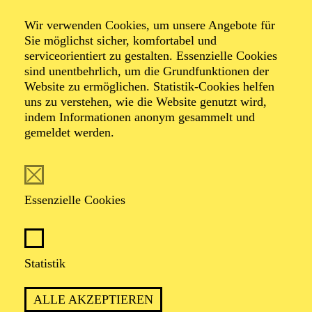
Alfried Krupp Saal
Wir verwenden Cookies, um unsere Angebote für
ENTERTAINMENT
Sie möglichst sicher, komfortabel und
AMAZING BRASS
serviceorientiert zu gestalten. Essenzielle Cookies
sind unentbehrlich, um die Grundfunktionen der
Website zu ermöglichen. Statistik-Cookies helfen
TICKETS
uns zu verstehen, wie die Website genutzt wird,
35,00
€
indem Informationen anonym gesammelt und
Abo 13: Entertainment
gemeldet werden.
AALTO MUSIKTHEATER
AALTO BALLETT ESSEN
Essenzielle Cookies
Freitag
02.10.2026
15:30 - 17:30
Statistik
Aalto-Foyer
ÖFFENTLICHE THEATER­
ALLE AKZEPTIEREN