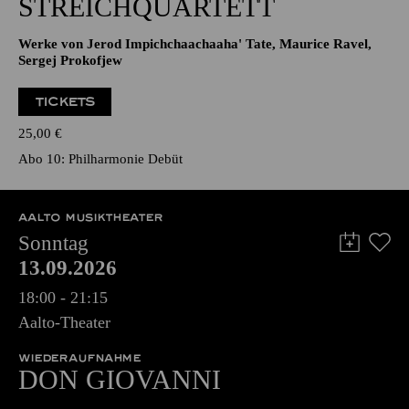
STREICHQUARTETT
Werke von Jerod Impichchaachaaha' Tate, Maurice Ravel,
Sergej Prokofjew
TICKETS
25,00
€
Abo 10: Philharmonie Debüt
AALTO MUSIKTHEATER
Sonntag
13.09.2026
18:00 - 21:15
Aalto-Theater
WIEDERAUFNAHME
DON GIO­VANNI