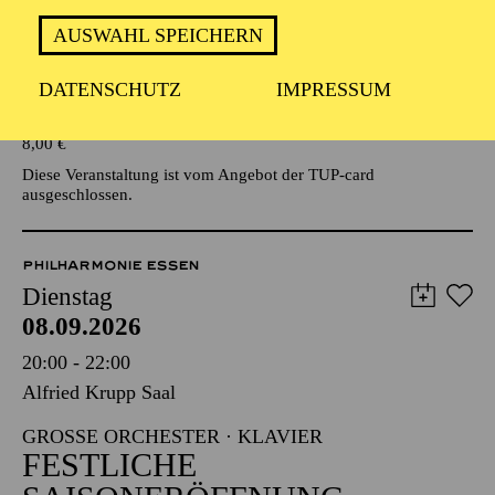
AUSWAHL SPEICHERN
Veranstalter: Eine Kooperationsveranstaltung mit der Stadt
Essen
DATENSCHUTZ
IMPRESSUM
TICKETS
8,00
€
Diese Veranstaltung ist vom Angebot der TUP-card
ausgeschlossen.
PHILHARMONIE ESSEN
Dienstag
08.09.2026
20:00 - 22:00
Alfried Krupp Saal
GROSSE ORCHESTER · KLAVIER
FESTLICHE