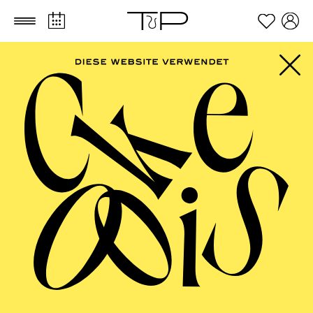
Zum Hauptinhalt springen
Zum Footer springen
FILTER
SEPTEMBER 2026
PHILHARMONIE ESSEN
Freitag
04.09.2026
20:00 - 23:00
Alfried Krupp Saal
HÖHNER CLASSIC