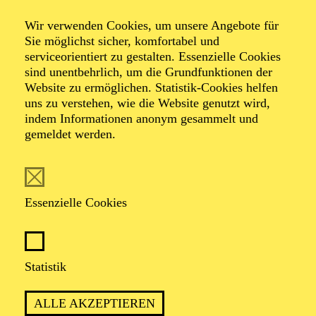
Veranstalter: Theater-, Konzert- u. Gastspieldirektion OTTO
Wir verwenden Cookies, um unsere Angebote für
HOFNER GMBH
Sie möglichst sicher, komfortabel und
serviceorientiert zu gestalten. Essenzielle Cookies
TICKETS
sind unentbehrlich, um die Grundfunktionen der
Website zu ermöglichen. Statistik-Cookies helfen
-
55,20
52,70
€
uns zu verstehen, wie die Website genutzt wird,
Die Veranstaltung ist vom Angebot der TUPcard ausgeschlossen.
indem Informationen anonym gesammelt und
gemeldet werden.
SCHAUSPIEL ESSEN
Samstag
05.09.2026
Essenzielle Cookies
19:30 - 21:30
Grillo-Theater
BLICK AUF DEN IRAN –
Statistik
STIMMEN ZUR AKTUELLEN
ALLE AKZEPTIEREN
LAGE