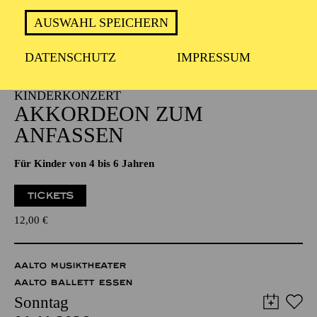
PHILHARMONIE ESSEN
AUSWAHL SPEICHERN
Sonntag
01.11.2026
DATENSCHUTZ
IMPRESSUM
11:00 - 11:45
NATIONAL-BANK Pavillon
PHILHARMONIE ENTDECKEN ·
KINDERKONZERT
AKKORDEON ZUM
ANFASSEN
Für Kinder von 4 bis 6 Jahren
TICKETS
12,00
€
AALTO MUSIKTHEATER