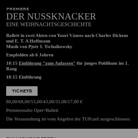
19:00
Aalto-Theater
PREMIERE
DER NUSSKNACKER
EINE WEIHNACHTSGESCHICHTE
Ballett in zwei Akten von Youri Vámos nach Charles Dickens
und E. T. A Hoffmann
Musik von Pjotr I. Tschaikowsky
Empfohlen ab 6 Jahren
18:15
Einführung "zum Anfassen"
für junges Publikum im 1.
Rang
18:15
Einführung
TICKETS
80,00
68,00
53,00
43,00
31,00
17,00
€
Premierenabo Oper+Ballett
Die Veranstaltung ist vom Angebot der TUPcard ausgeschlossen.