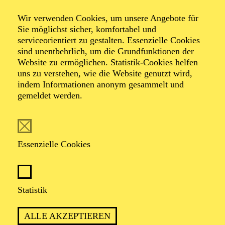
2026 veröffentlicht. Der Ticketverkauf startet
zeitgleich.
Wir verwenden Cookies, um unsere Angebote für
Sie möglichst sicher, komfortabel und
serviceorientiert zu gestalten. Essenzielle Cookies
sind unentbehrlich, um die Grundfunktionen der
PHILHARMONIE ESSEN
Website zu ermöglichen. Statistik-Cookies helfen
Sonntag
uns zu verstehen, wie die Website genutzt wird,
01.11.2026
indem Informationen anonym gesammelt und
gemeldet werden.
10:00 - 15:00
Festsaal
PHILHARMONIE ENTDECKEN ·
KINDERWORKSHOP · NOW! TRANSZENDENZ
Essenzielle Cookies
NOW! "SILKROAD KIDS"
Für Kinder von 8 bis 14 Jahren
Statistik
Infos und Anmeldung unter T +49 201 81 22-826 oder
education@philharmonie-essen.de
ALLE AKZEPTIEREN