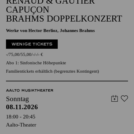
GROSSE ORCHESTER
RENAUD & GAUTIER
CAPUÇON
BRAHMS DOPPELKONZERT
Werke von Hector Berlioz, Johannes Brahms
WENIGE TICKETS
-
75,00
55,00
-
-
-
€
Abo 1: Sinfonische Höhepunkte
Familientickets
erhältlich (begrenztes Kontingent)
AALTO MUSIKTHEATER
Sonntag
08.11.2026