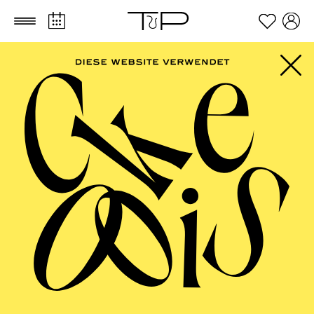
Zum Hauptinhalt springen
Zum Footer springen
FILTER
SEPTEMBER 2026
PHILHARMONIE ESSEN
Sonntag
13.09.2026
19:00 - 21:00
Alfried Krupp Saal
PORTRÄT ANNA LAPWOOD · GROSSE O