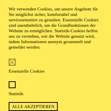
RCHESTER · ORGEL
ANNA LAPWOOD MEETS
Wir verwenden Cookies, um unsere Angebote für
PHILHARMONIA
Sie möglichst sicher, komfortabel und
serviceorientiert zu gestalten. Essenzielle Cookies
ORCHESTRA
sind unentbehrlich, um die Grundfunktionen der
Website zu ermöglichen. Statistik-Cookies helfen
Werke von Camille Saint-Saëns, Hans Zimmer, Kristina
uns zu verstehen, wie die Website genutzt wird,
Arakelyan, Max Richter
indem Informationen anonym gesammelt und
gemeldet werden.
AUSVERKAUFT
Restkarten ggf. an der Abendkasse
Abo 2: Internationale Orchester
Essenzielle Cookies
OKTOBER 2026
Statistik
ALLE AKZEPTIEREN
PHILHARMONIE ESSEN