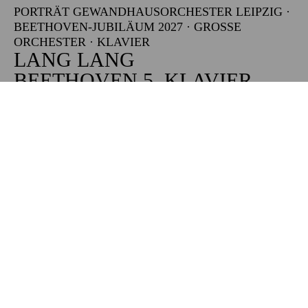
PORTRÄT GEWANDHAUSORCHESTER LEIPZIG ·
BEETHOVEN-JUBILÄUM 2027 · GROSSE O
RCHESTER · KLAVIER
LANG LANG
BEETHOVEN 5. KLAVIER­
KONZERT
"Zugabe im Club" im Anschluss an das Konzert,
Philharmonie Club
AUSVERKAUFT
Restkarten ggf. an der Abendkasse
Abo 1: Sinfonische Höhepunkte
Die Veranstaltung ist vom Angebot der TUPcard ausgeschlossen.
PHILHARMONIE ESSEN
Sonntag