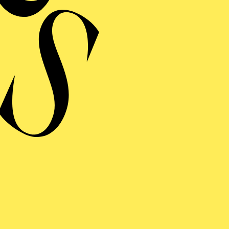
n
ERE
VALLERIA RUSTICANA/
PAGLIACCI
 einem Aufzug von Pietro Mascagni / Drama in einem Prolog und zw
von Ruggero Leoncavallo
o von Giovanni Targioni-Tozzetti und Guido Menasci / Ruggero
vallo
inführung