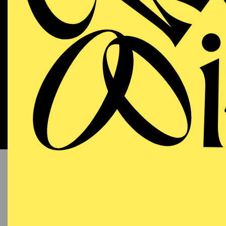
Kulisse
AALTO MUSIKTHEATER
PREMI
Samstag
06.02.2027
CA
I 
19:00 - 22:00
Oper in
Aalto-Theater
Akten 
Librett
Leonca
18:15
E
AALTO MUSIKTHEATER
AALTO BALLETT ESSEN