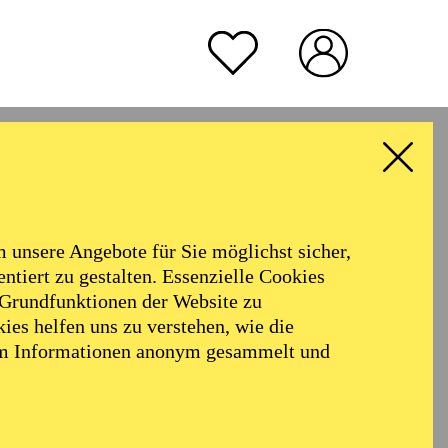
AUSVERKAUFT
Die Veranstaltung ist vom Angebot der
TUPcard ausgeschlossen.
rmoniker
Philharmonie
TICKETS
57,00
51,00
42,00
35,00
28,00
17,00
€
house,
Alter
John
Abo 10: Sonntagnachmittag
unsere Angebote für Sie möglichst sicher,
ALLE FILTER LÖSCHEN
ntiert zu gestalten. Essenzielle Cookies
 Grundfunktionen der Website zu
.
ies helfen uns zu verstehen, wie die