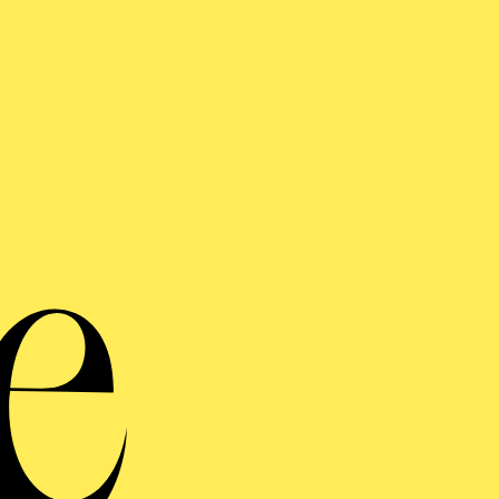
ENER BLUT
e in drei Akten von Johann Strauß
ngestellt, bearbeitet und ergänzt von Adolf Müller junior; Librett
Léon und Leo Stein
FENTLICHE THEATER­
ÜHRUNG
ndiger öffentlicher Rundgang durch das Aalto-Theater mit Blick hint