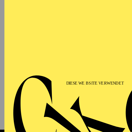
AALTO MUSIKTHEATER
Freitag
05.02.2027
WI
Operett
19:30 - 22:30
Zusamme
Viktor 
Aalto-Theater
AALTO MUSIKTHEATER
AALTO BALLETT ESSEN
Samstag
06.02.2027
ÖF
F
15:00 - 17:00
Zweistü
Aalto-Foyer