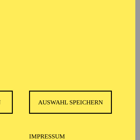
em Informationen anonym gesammelt und
Anmeldung unter
kulturvermittlung@tup-online.de
N
AUSWAHL SPEICHERN