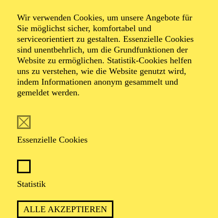
NATIONAL-BANK Pavillon
Wir verwenden Cookies, um unsere Angebote für
BEETHOVEN-JUBILÄUM 2027 · KAMMERMUSIK
Sie möglichst sicher, komfortabel und
RISING CELLO STAR
serviceorientiert zu gestalten. Essenzielle Cookies
sind unentbehrlich, um die Grundfunktionen der
Werke von Ludwig van Beethoven, Sergej Rachmaninow
Website zu ermöglichen. Statistik-Cookies helfen
Künstlergespräch im Anschluss an das Konzert
uns zu verstehen, wie die Website genutzt wird,
"Sonntagsmatinee plus" für Senior*innen
indem Informationen anonym gesammelt und
gemeldet werden.
TICKETS
25,00
€
Abo 10: Philharmonie Debüt
Essenzielle Cookies
AALTO MUSIKTHEATER
Sonntag
Statistik
02.05.2027
11:00 - 12:00
ALLE AKZEPTIEREN
Aalto-Theater