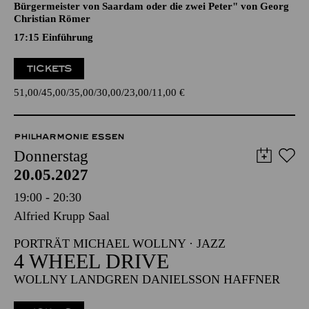
Komische Oper in drei Aufzügen von Albert Lortzing
Dichtung vom Komponisten nach dem Lustspiel "Der
Bürgermeister von Saardam oder die zwei Peter" von Georg
Christian Römer
17:15
Einführung
TICKETS
51,00
45,00
35,00
30,00
23,00
11,00
€
PHILHARMONIE ESSEN
Donnerstag
20.05.2027
19:00 - 20:30
Alfried Krupp Saal
PORTRÄT MICHAEL WOLLNY · JAZZ
4 WHEEL DRIVE