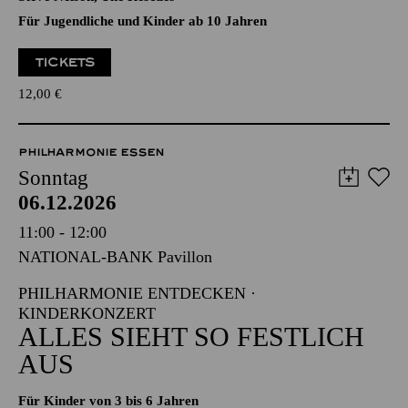
Villiers Stanford, Georg Friedrich Händel, Gustav Holst,
Irving Berlin, Joe Beal, Lee Mendelson, Mel Tormé, Michael
Praetorius, Morten Lauridsen, Ralph Vaughan Williams,
Steve Nelson, The Rescues
Für Jugendliche und Kinder ab 10 Jahren
TICKETS
12,00
€
PHILHARMONIE ESSEN
Sonntag
06.12.2026
11:00 - 12:00
NATIONAL-BANK Pavillon
PHILHARMONIE ENTDECKEN ·
KINDERKONZERT
ALLES SIEHT SO FESTLICH