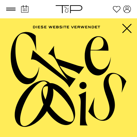
Empfohlen ab 6 Jahren
Zum Hauptinhalt springen
Zum Footer springen
17:15
Einführung "zum Anfassen"
für junges Publikum im 1.
Rang
17:15
Einführung
FILTER
TICKETS
57,00
51,00
42,00
35,00
28,00
17,00
€
DEZEMBER 2026
PHILHARMONIE ESSEN
Dienstag
01.12.2026
20:00 - 22:00