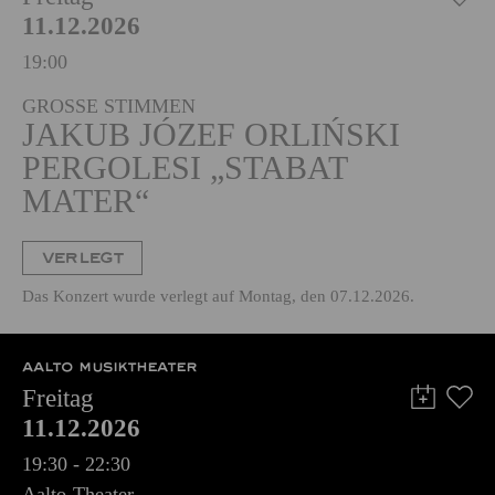
PHILHARMONIE ESSEN
Freitag
11.12.2026
19:00
GROSSE STIMMEN
JAKUB JÓZEF ORLIŃSKI
PERGOLESI „STABAT
MATER“
VERLEGT
Das Konzert wurde verlegt auf Montag, den 07.12.2026.
AALTO MUSIKTHEATER
Freitag