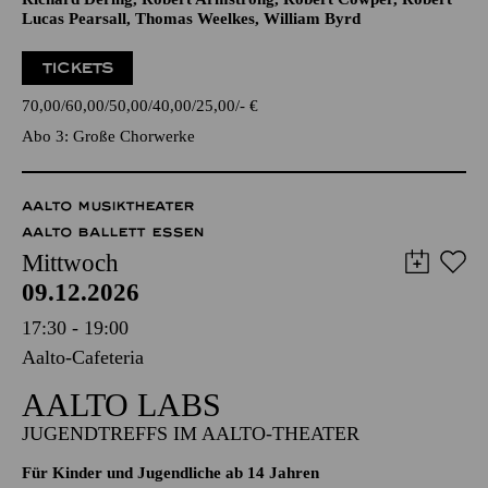
Werke von Anonymus, Giovanni Bassano, Giovanni Pierluigi
da Palestrina, Herbert Howells, Jan Pieterszoon Sweelinck,
Johann Gottfried Walther, John Gardner, Lajos Bárdos,
Richard Dering, Robert Armstrong, Robert Cowper, Robert
Lucas Pearsall, Thomas Weelkes, William Byrd
TICKETS
70,00
60,00
50,00
40,00
25,00
-
€
Abo 3: Große Chorwerke
AALTO MUSIKTHEATER
AALTO BALLETT ESSEN
Mittwoch
09.12.2026
17:30 - 19:00
Aalto-Cafeteria
AALTO LABS