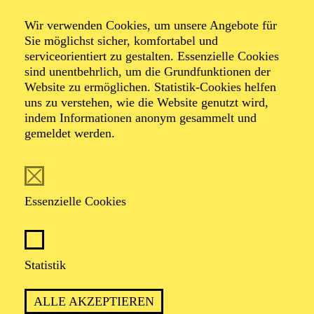
Alfried Krupp Saal
Wir verwenden Cookies, um unsere Angebote für
"AUS DER NEUEN WELT"
Sie möglichst sicher, komfortabel und
ESSENER JUGEND-
serviceorientiert zu gestalten. Essenzielle Cookies
sind unentbehrlich, um die Grundfunktionen der
SYMPHONIE-ORCHESTER
Website zu ermöglichen. Statistik-Cookies helfen
CHRISTIAN VON GEHREN
uns zu verstehen, wie die Website genutzt wird,
indem Informationen anonym gesammelt und
Werke von Antonín Dvorák, Engelbert Humperdinck, Paul
gemeldet werden.
Dukas
Veranstalter: Essener Jugend-Symphonie-Orchester
Vorverkauf startet demnächst
Die Veranstaltung ist vom Angebot der TUPcard ausgeschlossen.
Essenzielle Cookies
PHILHARMONIE ESSEN
Mittwoch
Statistik
02.12.2026
ALLE AKZEPTIEREN
09:30 - 10:15