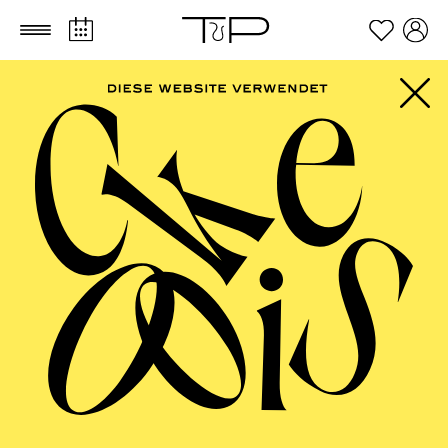
Zum Hauptinhalt springen
Zum Footer springen
FILTER
SEPTEMBER 2026
PHILHARMONIE ESSEN
Freitag
04.09.2026
20:00 - 23:00
Alfried Krupp Saal
HÖHNER CLASSIC