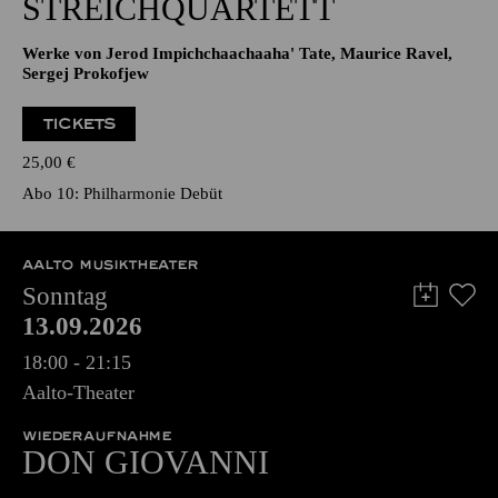
STREICHQUARTETT
Werke von Jerod Impichchaachaaha' Tate, Maurice Ravel,
Sergej Prokofjew
TICKETS
25,00
€
Abo 10: Philharmonie Debüt
AALTO MUSIKTHEATER
Sonntag
13.09.2026
18:00 - 21:15
Aalto-Theater
WIEDERAUFNAHME
DON GIO­VANNI