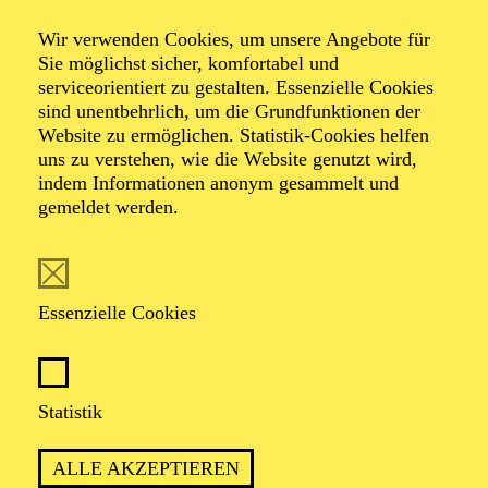
Veranstalter: Theater-, Konzert- u. Gastspieldirektion OTTO
Wir verwenden Cookies, um unsere Angebote für
HOFNER GMBH
Sie möglichst sicher, komfortabel und
serviceorientiert zu gestalten. Essenzielle Cookies
TICKETS
sind unentbehrlich, um die Grundfunktionen der
Website zu ermöglichen. Statistik-Cookies helfen
-
55,20
52,70
€
uns zu verstehen, wie die Website genutzt wird,
Die Veranstaltung ist vom Angebot der TUPcard ausgeschlossen.
indem Informationen anonym gesammelt und
gemeldet werden.
SCHAUSPIEL ESSEN
Samstag
05.09.2026
Essenzielle Cookies
19:30 - 21:30
Grillo-Theater
BLICK AUF DEN IRAN –
Statistik
STIMMEN ZUR AKTUELLEN
ALLE AKZEPTIEREN
LAGE