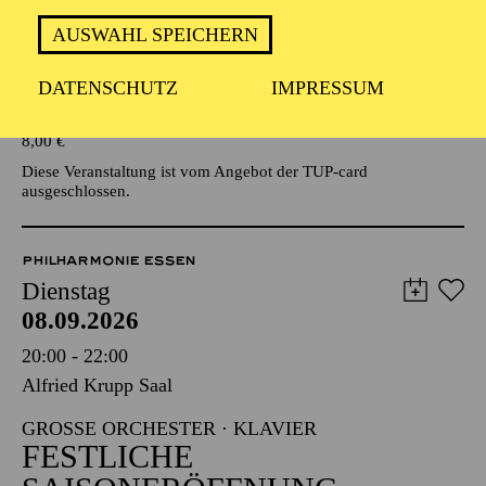
AUSWAHL SPEICHERN
Veranstalter: Eine Kooperationsveranstaltung mit der Stadt
Essen
DATENSCHUTZ
IMPRESSUM
TICKETS
8,00
€
Diese Veranstaltung ist vom Angebot der TUP-card
ausgeschlossen.
PHILHARMONIE ESSEN
Dienstag
08.09.2026
20:00 - 22:00
Alfried Krupp Saal
GROSSE ORCHESTER · KLAVIER
FESTLICHE