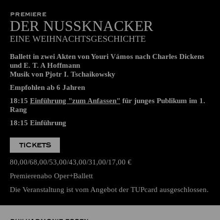
19:00
Aalto-Theater
PREMIERE
DER NUSSKNACKER
EINE WEIHNACHTSGESCHICHTE
Ballett in zwei Akten von Youri Vámos nach Charles Dickens
und E. T. A Hoffmann
Musik von Pjotr I. Tschaikowsky
Empfohlen ab 6 Jahren
18:15
Einführung "zum Anfassen"
für junges Publikum im 1.
Rang
18:15
Einführung
TICKETS
80,00
68,00
53,00
43,00
31,00
17,00
€
Premierenabo Oper+Ballett
Die Veranstaltung ist vom Angebot der TUPcard ausgeschlossen.