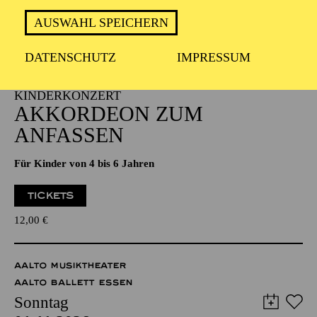
PHILHARMONIE ESSEN
AUSWAHL SPEICHERN
Sonntag
01.11.2026
DATENSCHUTZ
IMPRESSUM
11:00 - 11:45
NATIONAL-BANK Pavillon
PHILHARMONIE ENTDECKEN ·
KINDERKONZERT
AKKORDEON ZUM
ANFASSEN
Für Kinder von 4 bis 6 Jahren
TICKETS
12,00
€
AALTO MUSIKTHEATER