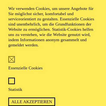
2026 veröffentlicht. Der Ticketverkauf startet
zeitgleich.
Wir verwenden Cookies, um unsere Angebote für
Sie möglichst sicher, komfortabel und
serviceorientiert zu gestalten. Essenzielle Cookies
sind unentbehrlich, um die Grundfunktionen der
PHILHARMONIE ESSEN
Website zu ermöglichen. Statistik-Cookies helfen
Sonntag
uns zu verstehen, wie die Website genutzt wird,
01.11.2026
indem Informationen anonym gesammelt und
gemeldet werden.
10:00 - 15:00
Festsaal
PHILHARMONIE ENTDECKEN ·
KINDERWORKSHOP · NOW! TRANSZENDENZ
Essenzielle Cookies
NOW! "SILKROAD KIDS"
Für Kinder von 8 bis 14 Jahren
Statistik
Infos und Anmeldung unter T +49 201 81 22-826 oder
education@philharmonie-essen.de
ALLE AKZEPTIEREN