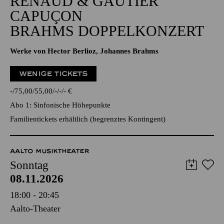
GROSSE ORCHESTER
RENAUD & GAUTIER
CAPUÇON
BRAHMS DOPPELKONZERT
Werke von Hector Berlioz, Johannes Brahms
WENIGE TICKETS
-
75,00
55,00
-
-
-
€
Abo 1: Sinfonische Höhepunkte
Familientickets
erhältlich (begrenztes Kontingent)
AALTO MUSIKTHEATER
Sonntag
08.11.2026