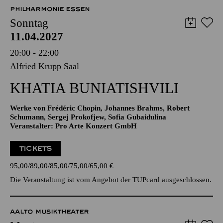
57,00
51,00
42,00
35,00
28,00
17,00
€
PHILHARMONIE ESSEN
Sonntag
11.04.2027
20:00 - 22:00
Alfried Krupp Saal
KHATIA BUNIATISHVILI
Werke von Frédéric Chopin, Johannes Brahms, Robert
Schumann, Sergej Prokofjew, Sofia Gubaidulina
Veranstalter: Pro Arte Konzert GmbH
TICKETS
95,00
89,00
85,00
75,00
65,00
€
Die Veranstaltung ist vom Angebot der TUPcard ausgeschlossen.