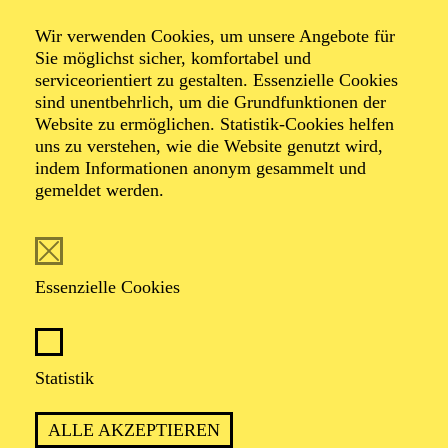
08:30 - 14:00
Aalto-Foyer
Wir verwenden Cookies, um unsere Angebote für
Sie möglichst sicher, komfortabel und
FERIENABENTEUER
serviceorientiert zu gestalten. Essenzielle Cookies
SALUT PARIS!
sind unentbehrlich, um die Grundfunktionen der
Website zu ermöglichen. Statistik-Cookies helfen
Für Kinder zwischen 11 und 14 Jahren
uns zu verstehen, wie die Website genutzt wird,
indem Informationen anonym gesammelt und
Der Ticketkauf am 30.03.2027 berechtigt für die Teilnahme am
gemeldet werden.
gesamten Workshop vom 30.03. - 02.04.2027.
AALTO MUSIKTHEATER
Donnerstag
Essenzielle Cookies
01.04.2027
19:30 - 22:30
Aalto-Theater
Statistik
WIENER BLUT
ALLE AKZEPTIEREN