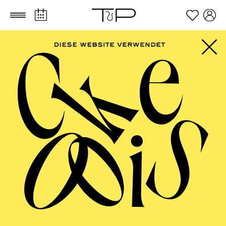
Zum Hauptinhalt springen
Zum Footer springen
Für Kinder zwischen 11 und 14 Jahren
TICKETS
FILTER
40,00
€
Der Ticketkauf berechtigt für die Teilnahme am gesamten
Workshop vom 30.03. - 02.04.2027.
APRIL 2027
AALTO MUSIKTHEATER
AALTO BALLETT ESSEN
Donnerstag
01.04.2027