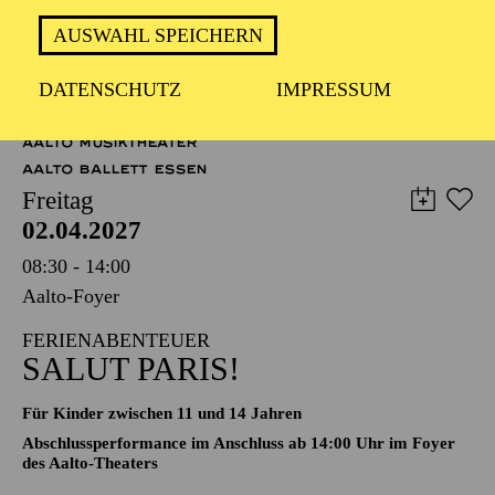
Operette in drei Akten von Johann Strauß
Zusammengestellt, bearbeitet und ergänzt von Adolf Müller
AUSWAHL SPEICHERN
junior; Libretto von Viktor Léon und Leo Stein
DATENSCHUTZ
IMPRESSUM
TICKETS
51,00
45,00
35,00
30,00
23,00
11,00
€
AALTO MUSIKTHEATER
AALTO BALLETT ESSEN
Freitag
02.04.2027
08:30 - 14:00
Aalto-Foyer
FERIENABENTEUER
SALUT PARIS!
Für Kinder zwischen 11 und 14 Jahren