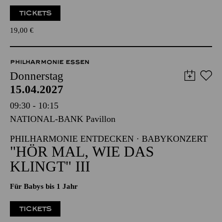
Werke von Carl Maria von Weber, Sergej Prokofjew
Veranstalter: Eine Kooperation der Philharmonie Essen mit
dem Westdeutschen Rundfunk Köln
TICKETS
19,00
€
PHILHARMONIE ESSEN
Donnerstag
15.04.2027
09:30 - 10:15
NATIONAL-BANK Pavillon
PHILHARMONIE ENTDECKEN · BABYKONZERT
"HÖR MAL, WIE DAS
KLINGT" III
Für Babys bis 1 Jahr