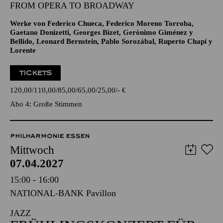
GROSSE STIMMEN · ENTERTAINMENT
JONATHAN TETELMAN
FROM OPERA TO BROADWAY
Werke von Federico Chueca, Federico Moreno Torroba,
Gaetano Donizetti, Georges Bizet, Gerónimo Giménez y
Bellido, Leonard Bernstein, Pablo Sorozábal, Ruperto Chapí y
Lorente
TICKETS
120,00
110,00
85,00
65,00
25,00
-
€
Abo 4: Große Stimmen
PHILHARMONIE ESSEN
Mittwoch
07.04.2027
15:00 - 16:00