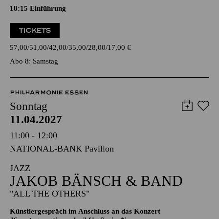
Oper in drei Akten von Outi Tarkiainen
Libretto von Aleksi Barrière nach dem Roman "Halla Helle"
von Niillas Holmberg
18:15
Einführung
TICKETS
57,00
51,00
42,00
35,00
28,00
17,00
€
Abo 8: Samstag
PHILHARMONIE ESSEN
Sonntag
11.04.2027
11:00 - 12:00
NATIONAL-BANK Pavillon
JAZZ
JAKOB BÄNSCH & BAND