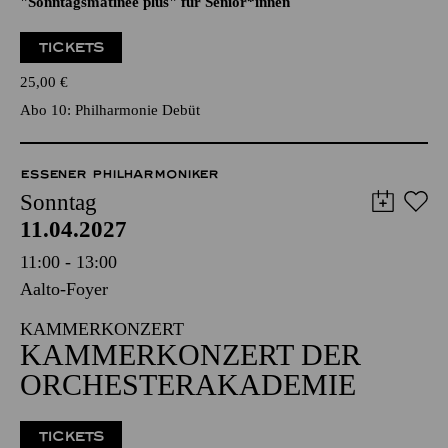
"ALL THE OTHERS"
Künstlergespräch im Anschluss an das Konzert
"Sonntagsmatinee plus" für Senior*innen
TICKETS
25,00
€
Abo 10: Philharmonie Debüt
ESSENER PHILHARMONIKER
Sonntag
11.04.2027
11:00 - 13:00
Aalto-Foyer
KAMMERKONZERT
KAMMERKONZERT DER
ORCHESTERAKADEMIE