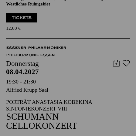
Veranstalter: Eine Kooperation der Philharmonie Essen mit
dem Regionalbüro Alter, Pflege und Demenz Region
Westliches Ruhrgebiet
TICKETS
12,00
€
ESSENER PHILHARMONIKER
PHILHARMONIE ESSEN
Donnerstag
08.04.2027
19:30 - 21:30
Alfried Krupp Saal
PORTRÄT ANASTASIA KOBEKINA ·
SINFONIEKONZERT VIII
SCHUMANN