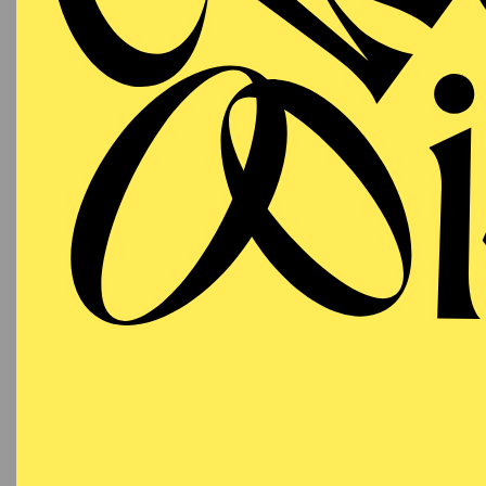
AALTO MUSIKTHEATER
Dienstag
04.05.2027
SO
EINE
11:00 - 11:45
Empfoh
Aalto-Foyer
AALTO MUSIKTHEATER
Mittwoch
05.05.2027
SO
EINE
09:30 - 10:15
Empfoh
Aalto-Foyer