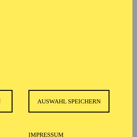
em Informationen anonym gesammelt und
TICKETS
25,00
€
Abo 10: Philharmonie Debüt
N
AUSWAHL SPEICHERN