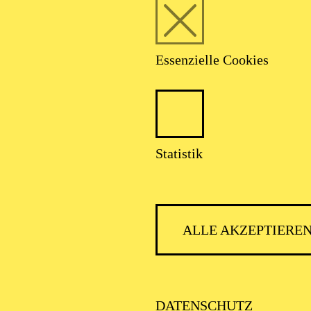
Website genutzt wird, ind
gemeldet werden.
MAI 2027
Essenzielle Cookies
HOVEN-JUBILÄUM 2027 · KAMMERMUSIK
SING CELLO STAR
Statistik
von Ludwig van Beethoven, Sergej Rachmaninow
rgespräch im Anschluss an das Konzert
gsmatinee plus" für Senior*innen
ALLE AKZEPTIERE