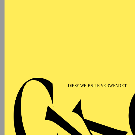
02.05.2027
SOUN
MUS
TH
19:00 - 21:00
KLE
Alfried Krupp Saal
AALTO MUSIKTHEATER
Dienstag
04.05.2027
SO
EINE
09:30 - 10:15
Empfoh
Aalto-Foyer