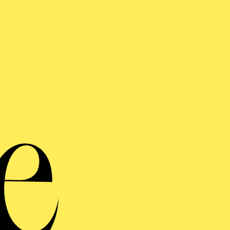
DS OF HEIMAT · TIKWAH - FESTIVAL JÜDISCHE
IK
E KLEZMATICS
ZMER CROSSOVER
 ODER SO ODER SO
 FABELHAFTE REVUE
len ab 4 Jahren