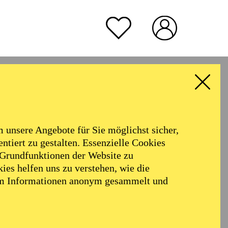
TICKETS
45,00
40,00
34,00
30,00
22,00
18,00
€
rmoniker
Philharmonie
TICKETS
Alter
rmen
57,00
51,00
42,00
35,00
28,00
17,00
€
unsere Angebote für Sie möglichst sicher,
a.
ALLE FILTER LÖSCHEN
Ballett-Abo
ntiert zu gestalten. Essenzielle Cookies
 Grundfunktionen der Website zu
ies helfen uns zu verstehen, wie die