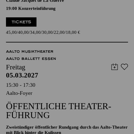
Camilla de Rossi, Julie Pinel, Maddalena Laura Lombardini
Sirmen, Maria Antonia Walpurgis von Bayern, Maria Aurora
von Königsmarck, Wilhelmine von Bayreuth, Élisabeth-
Claude Jacquet de La Guerre
19:00 Konzerteinführung
TICKETS
45,00
40,00
34,00
30,00
22,00
18,00
€
AALTO MUSIKTHEATER
AALTO BALLETT ESSEN
Freitag
05.03.2027
15:30 - 17:30
Aalto-Foyer
ÖFFENTLICHE THEATER­
FÜHRUNG