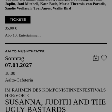
Werke von Amy Beach, Anohni, Billie Holiday, Björk, Carole
King, Clara Schumann, Elena Kats-Chernin, Enya, Francesca
Caccini, Germaine Tailleferre, Hildegard von Bingen, Janis
Joplin, Joni Mitchell, Kate Bush, Maria Theresia von Paradis,
Sandie Wollasch, Tori Amos, Wallis Bird
TICKETS
35,00
€
Abo 13: Entertainment
AALTO MUSIKTHEATER
Sonntag
07.03.2027
18:00
Aalto-Cafeteria
IM RAHMEN DES KOMPONISTINNENFESTIVALS
HER:VOICE