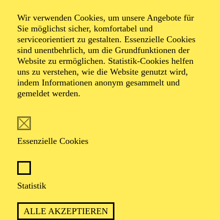
NATIONAL-BANK Pavillon
Wir verwenden Cookies, um unsere Angebote für
PHILHARMONIE ENTDECKEN ·
Sie möglichst sicher, komfortabel und
KINDERKONZERT
serviceorientiert zu gestalten. Essenzielle Cookies
ABENTEUER MUSIK
sind unentbehrlich, um die Grundfunktionen der
EINE WELTMUSIK-REISE
Website zu ermöglichen. Statistik-Cookies helfen
uns zu verstehen, wie die Website genutzt wird,
Für Kinder von 3 bis 6 Jahren
indem Informationen anonym gesammelt und
gemeldet werden.
TICKETS
12,00
€
Essenzielle Cookies
AALTO MUSIKTHEATER
AALTO BALLETT ESSEN
Mittwoch
Statistik
03.03.2027
15:30 - 17:30
ALLE AKZEPTIEREN