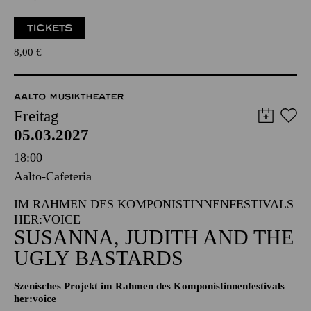
Zweistündiger öffentlicher Rundgang durch das Aalto-Theater
mit Blick hinter die Kulissen
TICKETS
8,00
€
AALTO MUSIKTHEATER
Freitag
05.03.2027
18:00
Aalto-Cafeteria
IM RAHMEN DES KOMPONISTINNENFESTIVALS
HER:VOICE
SUSANNA, JUDITH AND THE
UGLY BASTARDS