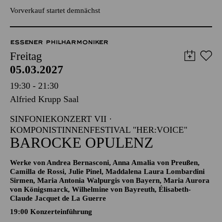
Szenisches Projekt im Rahmen des Komponistinnenfestivals
her:voice
Vorverkauf startet demnächst
ESSENER PHILHARMONIKER
Freitag
05.03.2027
19:30 - 21:30
Alfried Krupp Saal
SINFONIEKONZERT VII ·
KOMPONISTINNENFESTIVAL "HER:VOICE"
BAROCKE OPULENZ
Werke von Andrea Bernasconi, Anna Amalia von Preußen,
Camilla de Rossi, Julie Pinel, Maddalena Laura Lombardini
Sirmen, Maria Antonia Walpurgis von Bayern, Maria Aurora
von Königsmarck, Wilhelmine von Bayreuth, Élisabeth-