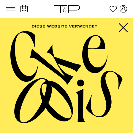
Zum Hauptinhalt springen
Zum Footer springen
Dramma giocoso in zwei Akten von Gioacchino Rossini
Libretto von Jacopo Ferretti
TICKETS
FILTER
57,00
51,00
42,00
35,00
28,00
17,00
€
Abo 9: Sonntag
MÄRZ 2027
PHILHARMONIE ESSEN
Montag
01.03.2027
10:00 - 10:45