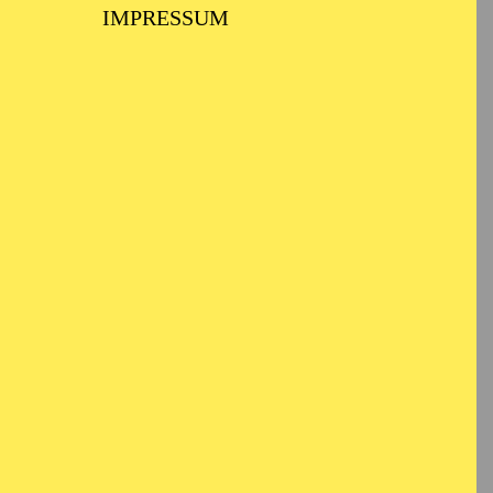
IMPRESSUM
TICKETS
8,00
€
er die
Anmeldung unter
kulturvermittlung@tup-online.de