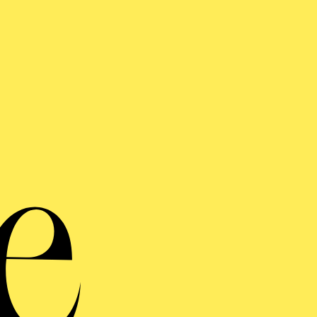
FENTLICHE THEATER­
ÜHRUNG
ndiger öffentlicher Rundgang durch das Aalto-Theater mit Blick hint
n
AHMEN DES KOMPONISTINNENFESTIVALS
VOICE
SANNA, JUDITH AND T
GLY BASTARDS