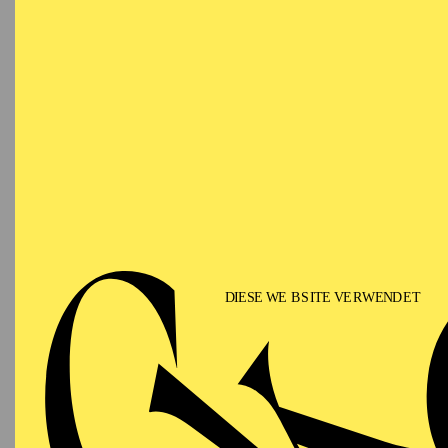
AALTO MUSIKTHEATER
AALTO BALLETT ESSEN
Freitag
05.03.2027
ÖF
F
15:30 - 17:30
Zweistü
Aalto-Foyer
Kulisse
AALTO MUSIKTHEATER
Freitag
05.03.2027
IM R
HER:
SU
18:00
U