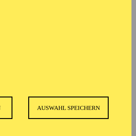
em Informationen anonym gesammelt und
TICKETS
12,00
€
N
AUSWAHL SPEICHERN