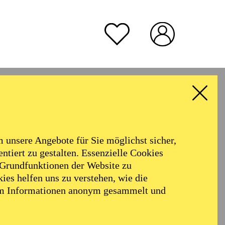
TICKETS
70,00
60,00
50,00
40,00
25,00
-
€
Abo 2: Internationale Orchester
rmoniker
Philharmonie
TICKETS
Alter
57,00
51,00
42,00
35,00
28,00
17,00
€
unsere Angebote für Sie möglichst sicher,
ALLE FILTER LÖSCHEN
Abo 9: Sonntag
ntiert zu gestalten. Essenzielle Cookies
 Grundfunktionen der Website zu
ies helfen uns zu verstehen, wie die