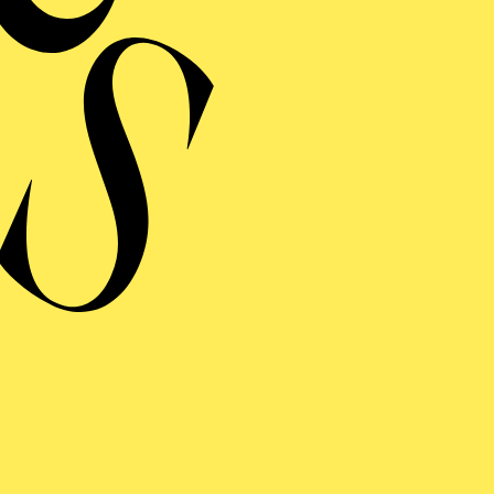
hes Projekt im Rahmen des Komponistinnenfestivals her:voice
ONIEKONZERT VII · KOMPONISTINNENFESTIVAL
:VOICE"
AROCKE OPULENZ
on Andrea Bernasconi, Anna Amalia von Preußen, Camilla de Rossi,
 Maddalena Laura Lombardini Sirmen, Maria Antonia Walpurgis von
, Maria Aurora von Königsmarck, Wilhelmine von Bayreuth, Élisabe
 Jacquet de La Guerre
onzerteinführung