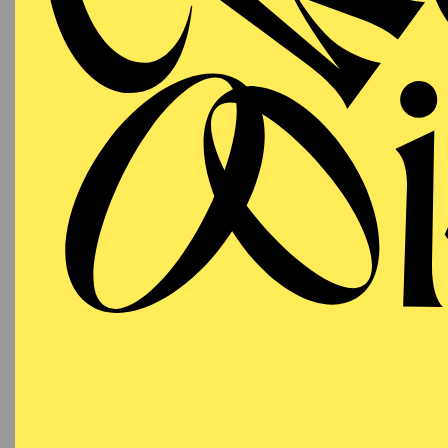
Aalto-Cafeteria
Szenisc
ESSENER PHILHARMONIKER
Freitag
05.03.2027
SINF
"HER
B
19:30 - 21:30
Alfried Krupp Saal
Werke v
Pinel,
Bayern
Claude
19:00 K
AALTO BALLETT ESSEN