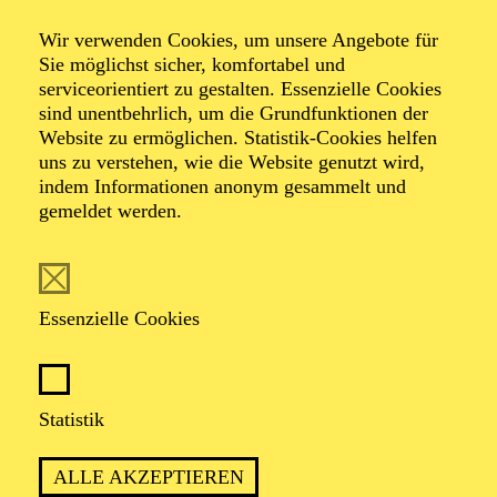
Alfried Krupp Saal
Wir verwenden Cookies, um unsere Angebote für
NEUJAHRSKONZERT DER
Sie möglichst sicher, komfortabel und
ESSENER
serviceorientiert zu gestalten. Essenzielle Cookies
sind unentbehrlich, um die Grundfunktionen der
PHILHARMONIKER
Website zu ermöglichen. Statistik-Cookies helfen
uns zu verstehen, wie die Website genutzt wird,
TICKETS
indem Informationen anonym gesammelt und
gemeldet werden.
74,00
69,00
55,00
41,00
36,00
19,00
€
Die Veranstaltung ist vom Angebot der TUPcard ausgeschlossen.
Essenzielle Cookies
AALTO MUSIKTHEATER
Samstag
02.01.2027
19:00 - 21:30
Statistik
Aalto-Theater
ALLE AKZEPTIEREN