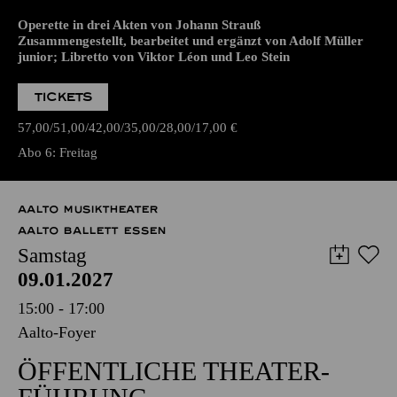
WIEDERAUFNAHME
WIENER BLUT
Operette in drei Akten von Johann Strauß
Zusammengestellt, bearbeitet und ergänzt von Adolf Müller
junior; Libretto von Viktor Léon und Leo Stein
TICKETS
57,00
51,00
42,00
35,00
28,00
17,00
€
Abo 6: Freitag
AALTO MUSIKTHEATER
AALTO BALLETT ESSEN
Samstag
09.01.2027
15:00 - 17:00
Aalto-Foyer