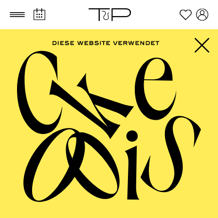
Zum Hauptinhalt springen
Zum Footer springen
Werke von Ludwig van Beethoven, Pjotr I. Tschaikowsky,
Unsuk Chin
TICKETS
FILTER
85,00
75,00
55,00
40,00
25,00
-
€
Die Veranstaltung ist vom Angebot der TUPcard ausgeschlossen.
JANUAR 2027
ESSENER PHILHARMONIKER
Freitag
01.01.2027
18:00 - 19:30