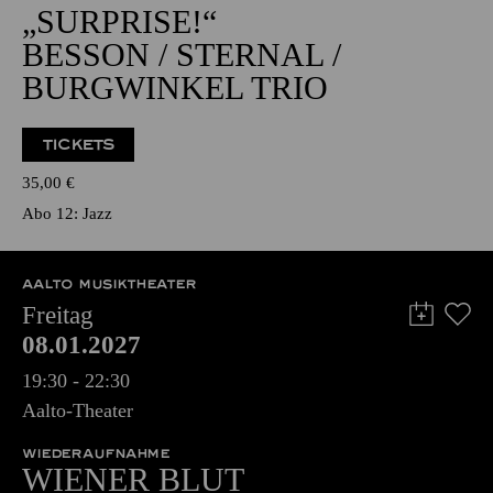
NATIONAL-BANK Pavillon
JAZZ
„SURPRISE!“
BESSON / STERNAL /
BURGWINKEL TRIO
TICKETS
35,00
€
Abo 12: Jazz
AALTO MUSIKTHEATER
Freitag
08.01.2027
19:30 - 22:30
Aalto-Theater