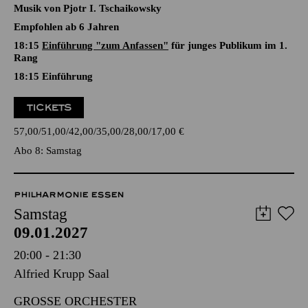
EINE WEIHNACHTSGESCHICHTE
Ballett in zwei Akten von Youri Vámos nach Charles Dickens
und E. T. A Hoffmann
Musik von Pjotr I. Tschaikowsky
Empfohlen ab 6 Jahren
18:15
Einführung "zum Anfassen"
für junges Publikum im 1.
Rang
18:15
Einführung
TICKETS
57,00
51,00
42,00
35,00
28,00
17,00
€
Abo 8: Samstag
PHILHARMONIE ESSEN
Samstag
09.01.2027
20:00 - 21:30