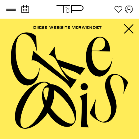
Zum Hauptinhalt springen
Zum Footer springen
Im Anschluss an die Vorstellung findet ein Nachgespräch in
der Cafeteria statt.
TICKETS
FILTER
57,00
51,00
42,00
35,00
28,00
17,00
€
Abo 10: Sonntagnachmittag
FEBRUAR 2027
AALTO MUSIKTHEATER
AALTO BALLETT ESSEN
Mittwoch
03.02.2027