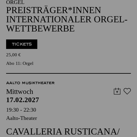
19:00 - 21:00
Alfried Krupp Saal
ORGEL
PREISTRÄGER*­INNEN
INTER­NATIONALER ORGEL­
WETT­BEWERBE
TICKETS
25,00
€
Abo 11: Orgel
AALTO MUSIKTHEATER
Mittwoch
17.02.2027
19:30 - 22:30
Aalto-Theater