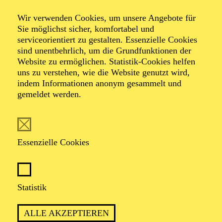
17:30 - 19:00
Aalto-Cafeteria
Wir verwenden Cookies, um unsere Angebote für
Sie möglichst sicher, komfortabel und
AALTO LABS
serviceorientiert zu gestalten. Essenzielle Cookies
JUGENDTREFFS IM AALTO-THEATER
sind unentbehrlich, um die Grundfunktionen der
Website zu ermöglichen. Statistik-Cookies helfen
Für Kinder und Jugendliche von 10 bis 13 Jahren
uns zu verstehen, wie die Website genutzt wird,
indem Informationen anonym gesammelt und
Anmeldung unter
gemeldet werden.
kulturvermittlung@tup-online.de
PHILHARMONIE ESSEN
Donnerstag
Essenzielle Cookies
04.02.2027
11:00 - 12:00
Alfried Krupp Saal
Statistik
PHILHARMONIE ENTDECKEN ·
ALLE AKZEPTIEREN
KOMPOSITIONSPROJEKT