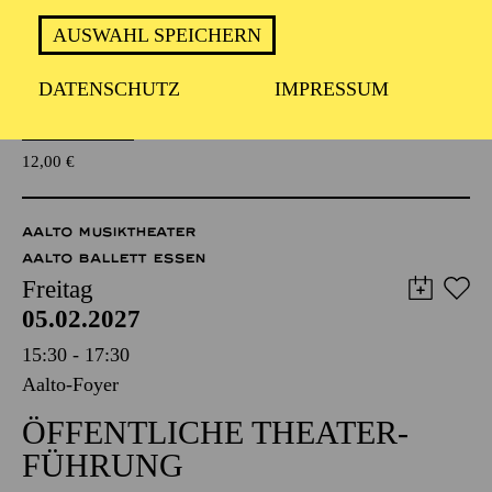
WAS MIR DIE NATUR
AUSWAHL SPEICHERN
ERZÄHLT
KOMPOSITIONSPROJEKT FÜR
DATENSCHUTZ
IMPRESSUM
WEITERFÜHRENDE SCHULEN
Für Jugendliche und Kinder ab 10 Jahren
TICKETS
12,00
€
AALTO MUSIKTHEATER
AALTO BALLETT ESSEN
Freitag
05.02.2027
15:30 - 17:30
Aalto-Foyer