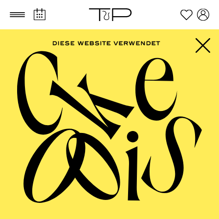
Zum Hauptinhalt springen
Zum Footer springen
FILTER
JANUAR 2027
ESSENER PHILHARMONIKER
Freitag
01.01.2027
18:00 - 19:30
Alfried Krupp Saal
NEUJAHRSKONZERT DER