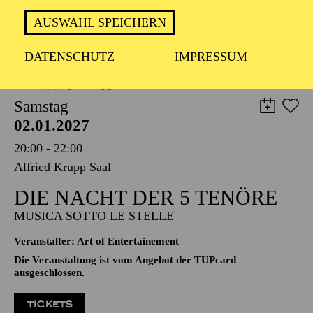
TICKETS
AUSWAHL SPEICHERN
57,00
51,00
42,00
35,00
28,00
17,00
€
DATENSCHUTZ
IMPRESSUM
PHILHARMONIE ESSEN
Samstag
02.01.2027
20:00 - 22:00
Alfried Krupp Saal
DIE NACHT DER 5 TENÖRE
MUSICA SOTTO LE STELLE
Veranstalter: Art of Entertainement
Die Veranstaltung ist vom Angebot der TUPcard
ausgeschlossen.
TICKETS