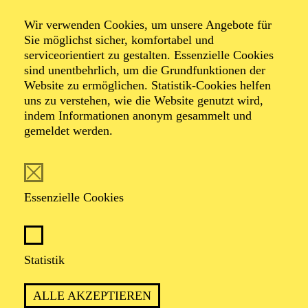
Alfried Krupp Saal
Wir verwenden Cookies, um unsere Angebote für
ENTERTAINMENT
Sie möglichst sicher, komfortabel und
AMAZING BRASS
serviceorientiert zu gestalten. Essenzielle Cookies
sind unentbehrlich, um die Grundfunktionen der
Website zu ermöglichen. Statistik-Cookies helfen
TICKETS
uns zu verstehen, wie die Website genutzt wird,
35,00
€
indem Informationen anonym gesammelt und
Abo 13: Entertainment
gemeldet werden.
AALTO MUSIKTHEATER
AALTO BALLETT ESSEN
Essenzielle Cookies
Freitag
02.10.2026
15:30 - 17:30
Statistik
Aalto-Foyer
ÖFFENTLICHE THEATER­
ALLE AKZEPTIEREN