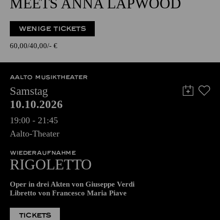
ENTERTAINMENT
TAKEOVER! BY MIKI
MEETS ANNA LAPWOOD
WENIGE TICKETS
60,00
40,00
-
€
AALTO MUSIKTHEATER
Samstag
10.10.2026
19:00 - 21:45
Aalto-Theater
WIEDERAUFNAHME
RIGO­LETTO
Oper in drei Akten von Giuseppe Verdi