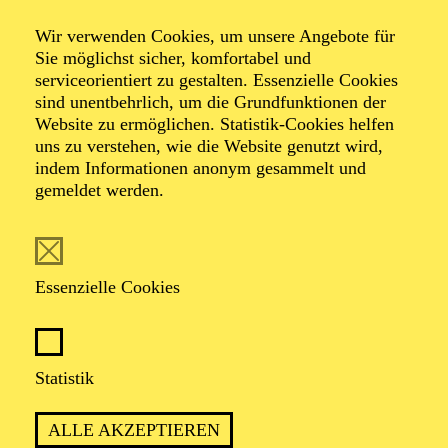
Veranstalter: Theater-, Konzert- u. Gastspieldirektion OTTO
Wir verwenden Cookies, um unsere Angebote für
HOFNER GMBH
Sie möglichst sicher, komfortabel und
serviceorientiert zu gestalten. Essenzielle Cookies
TICKETS
sind unentbehrlich, um die Grundfunktionen der
Website zu ermöglichen. Statistik-Cookies helfen
-
55,20
52,70
€
uns zu verstehen, wie die Website genutzt wird,
Die Veranstaltung ist vom Angebot der TUPcard ausgeschlossen.
indem Informationen anonym gesammelt und
gemeldet werden.
SCHAUSPIEL ESSEN
Samstag
05.09.2026
Essenzielle Cookies
19:30 - 21:30
Grillo-Theater
BLICK AUF DEN IRAN –
Statistik
STIMMEN ZUR AKTUELLEN
ALLE AKZEPTIEREN
LAGE