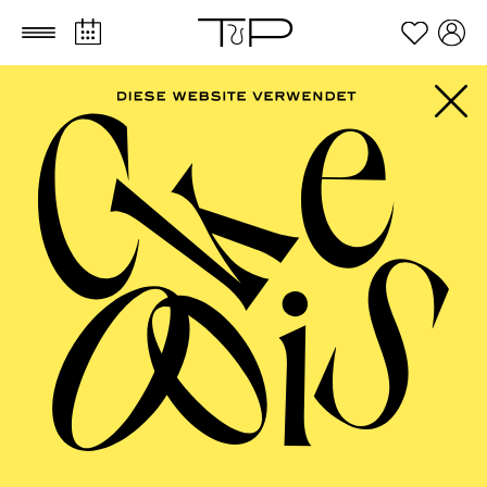
Zum Hauptinhalt springen
Zum Footer springen
FILTER
SEPTEMBER 2026
PHILHARMONIE ESSEN
Freitag
04.09.2026
20:00 - 23:00
Alfried Krupp Saal
HÖHNER CLASSIC