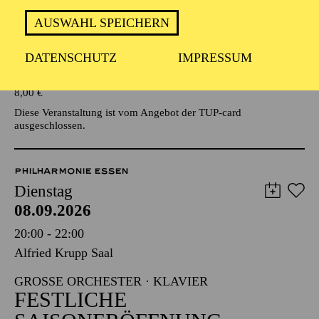
AUSWAHL SPEICHERN
Veranstalter: Eine Kooperationsveranstaltung mit der Stadt
Essen
DATENSCHUTZ
IMPRESSUM
TICKETS
8,00
€
Diese Veranstaltung ist vom Angebot der TUP-card
ausgeschlossen.
PHILHARMONIE ESSEN
Dienstag
08.09.2026
20:00 - 22:00
Alfried Krupp Saal
GROSSE ORCHESTER · KLAVIER
FESTLICHE