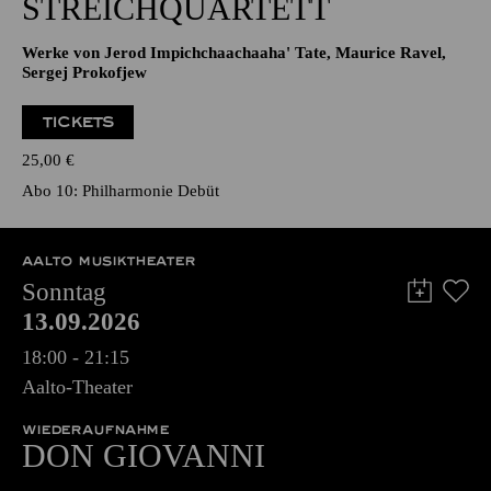
STREICHQUARTETT
Werke von Jerod Impichchaachaaha' Tate, Maurice Ravel,
Sergej Prokofjew
TICKETS
25,00
€
Abo 10: Philharmonie Debüt
AALTO MUSIKTHEATER
Sonntag
13.09.2026
18:00 - 21:15
Aalto-Theater
WIEDERAUFNAHME
DON GIO­VANNI